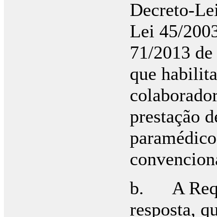
Decreto-Lei
Lei 45/2003
71/2013 de
que habilit
colaborador
prestação d
paramédicos
convenciona
b. A Reque
resposta, q