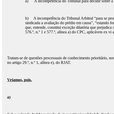
a) A incompetência do Tribunal para decidir sobre a 
b) A incompetência do Tribunal Arbitral “para se pron
sindicada a avaliação do prédio em causa”, “estando fora
que, entende, constitui exceção dilatória que prejudic
576.º, n.º 1 e 577.º, alínea a) do CPC, aplicáveis ex vi a
Tratam-se de questões processuais de conhecimento prioritário, nos 
no artigo 29.º, n.º 1, alínea e), do RJAT.
Vejamos, pois.
a)