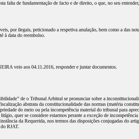
a falta de fundamentação de facto e de direito, o que, no seu entender, 
áveis, por ilegais, peticionado a respetiva anulação, bem como a das no
até à data do reembolso.
aos 04.11.2016, responder e juntar documentos.
tibilidade” de o Tribunal Arbitral se pronunciar sobre a inconstitucio
fiscalização abstrata da constitucionalidade das normas (matéria constit
priedade do meio ou pela incompetência material do tribunal para apre
e litígio, quer se considere estarmos perante a exceção de incompetência 
instância da Requerida, nos termos das disposições conjugadas do artig
º do RJAT.