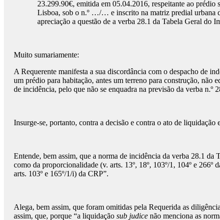
23.299.90€, emitida em 05.04.2016, respeitante ao prédio
Lisboa, sob o n.º …/… e inscrito na matriz predial urbana 
apreciação a questão de a verba 28.1 da Tabela Geral do I
Muito sumariamente:
A Requerente manifesta a sua discordância com o despacho de inde
um prédio para habitação, antes um terreno para construção, não ed
de incidência, pelo que não se enquadra na previsão da verba n.º 
Insurge-se, portanto, contra a decisão e contra o ato de liquidaçã
Entende, bem assim, que a norma de incidência da verba 28.1 da TG
como da proporcionalidade (v. arts. 13º, 18º, 103º/1, 104º e 266º d
arts. 103º e 165º/1/i) da CRP”.
Alega, bem assim, que foram omitidas pela Requerida as diligênci
assim, que, porque “a liquidação
sub judice
não menciona as normas 