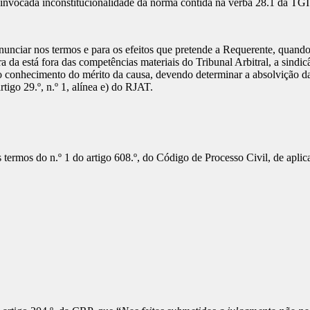
invocada inconstitucionalidade da norma contida na verba 28.1 da TGI
unciar nos termos e para os efeitos que pretende a Requerente, quando
 da está fora das competências materiais do Tribunal Arbitral, a sindicâ
a o conhecimento do mérito da causa, devendo determinar a absolvição da
rtigo 29.º, n.º 1, alínea e) do RJAT.
termos do n.º 1 do artigo 608.º, do Código de Processo Civil, de aplicaç