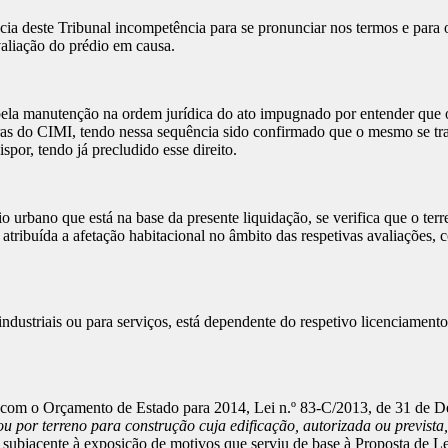
ia deste Tribunal incompetência para se pronunciar nos termos e para 
valiação do prédio em causa.
a manutenção na ordem jurídica do ato impugnado por entender que o pr
as do CIMI, tendo nessa sequência sido confirmado que o mesmo se trat
por, tendo já precludido esse direito.
urbano que está na base da presente liquidação, se verifica que o terre
atribuída a afetação habitacional no âmbito das respetivas avaliações, co
industriais ou para serviços, está dependente do respetivo licenciament
 com o Orçamento de Estado para 2014, Lei n.º 83-C/2013, de 31 de D
u por terreno para construção cuja edificação, autorizada ou prevista
subjacente à exposição de motivos que serviu de base à Proposta de Lei