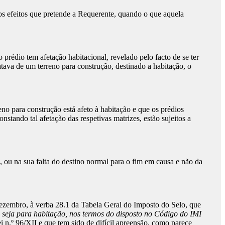
os efeitos que pretende a Requerente, quando o que aquela
édio tem afetação habitacional, revelado pelo facto de se ter
ava de um terreno para construção, destinado a habitação, o
no para construção está afeto à habitação e que os prédios
nstando tal afetação das respetivas matrizes, estão sujeitos a
o, ou na sua falta do destino normal para o fim em causa e não da
ezembro, à verba 28.1 da Tabela Geral do Imposto do Selo, que
, seja para habitação, nos termos do disposto no Código do IMI
 n.º 96/XII e que tem sido de difícil apreensão, como parece