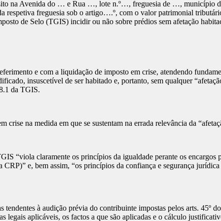
 sito na Avenida do … e Rua …, lote n.º…, freguesia de …, município d
da respetiva freguesia sob o artigo….º, com o valor patrimonial tribut
mposto de Selo (TGIS) incidir ou não sobre prédios sem afetação habit
ferimento e com a liquidação de imposto em crise, atendendo fundamen
ificado, insuscetível de ser habitado e, portanto, sem qualquer “afetaç
28.1 da TGIS.
o em crise na medida em que se sustentam na errada relevância da “afeta
IS “viola claramente os princípios da igualdade perante os encargos pú
a CRP)” e, bem assim, “os princípios da confiança e segurança jurídica (
as tendentes à audição prévia do contribuinte impostas pelos arts. 45
legais aplicáveis, os factos a que são aplicadas e o cálculo justificati