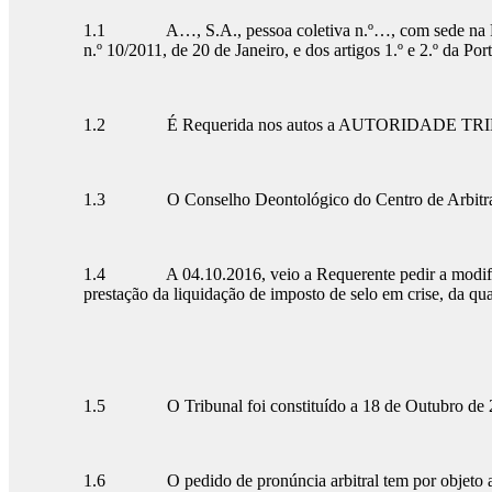
1.1 A…, S.A., pessoa coletiva n.º…, com sede na Rua dos…
n.º 10/2011, de 20 de Janeiro, e dos artigos 1.º e 2.º da Por
1.2 É Requerida nos autos a AUTORIDADE TR
1.3 O Conselho Deontológico do Centro de Arbitragem Ad
1.4 A 04.10.2016, veio a Requerente pedir a modificação
prestação da liquidação de imposto de selo em crise, da qual
1.5 O Tribunal foi constituído a 18 de Outubro de 
1.6 O pedido de pronúncia arbitral tem por objeto a leg