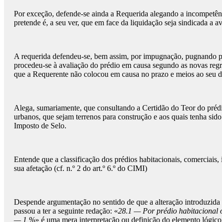
Por exceção, defende-se ainda a Requerida alegando a incompetênc
pretende é, a seu ver, que em face da liquidação seja sindicada a a
A requerida defendeu-se, bem assim, por impugnação, pugnando pel
procedeu-se à avaliação do prédio em causa segundo as novas regr
que a Requerente não colocou em causa no prazo e meios ao seu dis
Alega, sumariamente, que consultando a Certidão do Teor do prédio 
urbanos, que sejam terrenos para construção e aos quais tenha sido 
Imposto de Selo.
Entende que a classificação dos prédios habitacionais, comerciais, 
sua afetação (cf. n.º 2 do art.º 6.º do CIMI)
Despende argumentação no sentido de que a alteração introduzida
passou a ter a seguinte redação: «
28.1 — Por prédio habitacional o
— 1 %
» é uma mera interpretação ou definição do elemento lógico 