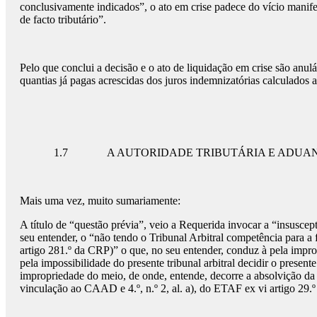
conclusivamente indicados”, o ato em crise padece do vício manifest
de facto tributário”.
Pelo que conclui a decisão e o ato de liquidação em crise são anul
quantias já pagas acrescidas dos juros indemnizatórias calculados 
1.7 A AUTORIDADE TRIBUTÁRIA E ADUANEIRA veio 
Mais uma vez, muito sumariamente:
A título de “questão prévia”, veio a Requerida invocar a “insuscep
seu entender, o “não tendo o Tribunal Arbitral competência para a 
artigo 281.º da CRP)” o que, no seu entender, conduz à pela impro
pela impossibilidade do presente tribunal arbitral decidir o present
impropriedade do meio, de onde, entende, decorre a absolvição da 
vinculação ao CAAD e 4.º, n.º 2, al. a), do ETAF ex vi artigo 29.