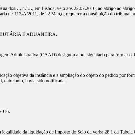
, n.º…, em Lisboa, veio aos 22.07.2016, ao abrigo ao abrigo dos art
taria n.º 112-A/2011, de 22 Março, requerer a constituição do tribunal ar
IBUTÁRIA E ADUANEIRA.
ministrativa (CAAD) designou a ora signatária para formar o Tribuna
 objetiva da instância e a ampliação do objeto do pedido por forma a
, entretanto, havia sido notificada.
2016.
alidade da liquidação de Imposto do Selo da verba 28.1 da Tabela Ge