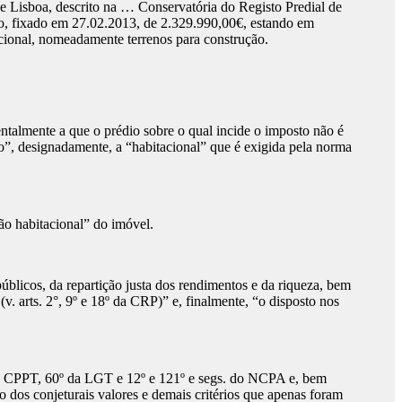
e Lisboa, descrito na … Conservatória do Registo Predial de
ário, fixado em 27.02.2013, de 2.329.990,00€, estando em
acional, nomeadamente terrenos para construção.
talmente a que o prédio sobre o qual incide o imposto não é
ão”, designadamente, a “habitacional” que é exigida pela norma
ção habitacional” do imóvel.
blicos, da repartição justa dos rendimentos e da riqueza, bem
v. arts. 2°, 9º e 18º da CRP)” e, finalmente, “o disposto nos
º do CPPT, 60º da LGT e 12º e 121º e segs. do NCPA e, bem
vo dos conjeturais valores e demais critérios que apenas foram