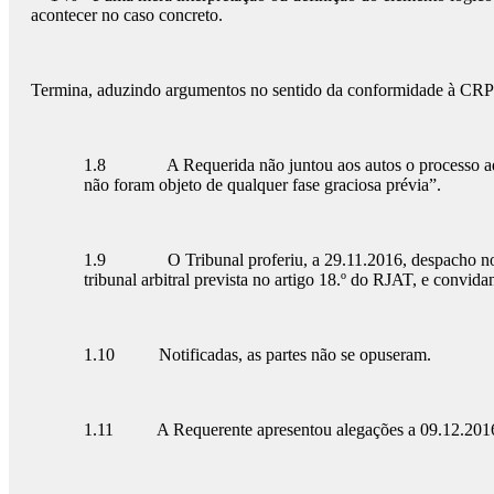
acontecer no caso concreto.
Termina, aduzindo argumentos no sentido da conformidade à CRP 
1.8 A Requerida não juntou aos autos o processo adminis
não foram objeto de qualquer fase graciosa prévia”.
1.9 O Tribunal proferiu, a 29.11.2016, despacho no senti
tribunal arbitral prevista no artigo 18.º do RJAT, e convida
1.10 Notificadas, as partes não se opuseram.
1.11 A Requerente apresentou alegações a 09.12.2016, 