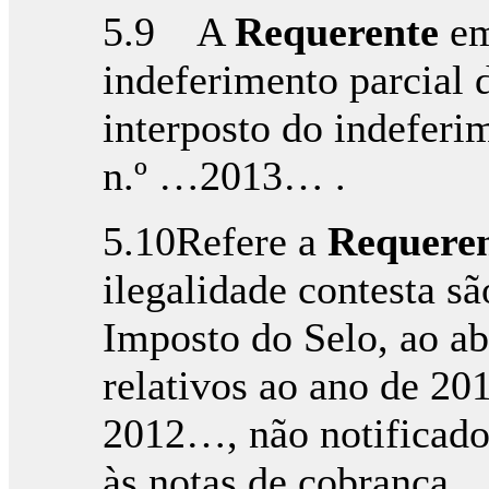
5.9 A
Requerente
em
indeferimento parcial 
interposto do indeferi
n.º …2013… .
5.10Refere a
Requere
ilegalidade contesta sã
Imposto do Selo, ao ab
relativos ao ano de 2
2012…, não notificad
às notas de cobrança.