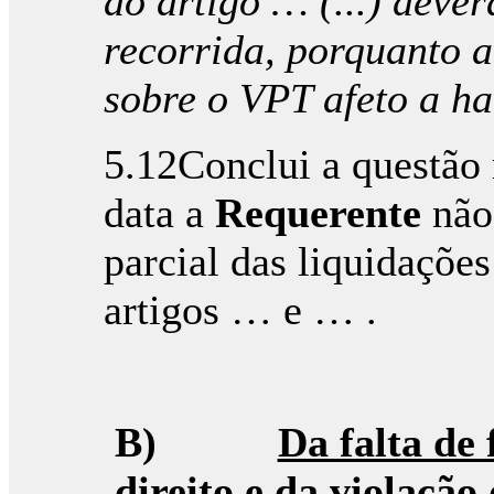
ao artigo … (...) deve
recorrida, porquanto a
sobre o VPT afeto a h
5.12Conclui a questão 
data a
Requerente
não 
parcial das liquidaçõe
artigos … e … .
B)
Da falta de
direito e da violação