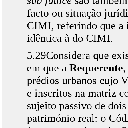
sub judice
são também 
facto ou situação juríd
CIMI, referindo que a i
idêntica à do CIMI.
5.29Considera que exis
em que a
Requerente
,
prédios urbanos cujo V
e inscritos na matriz c
sujeito passivo de do
património real: o Cód