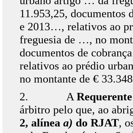
urbano artigo … da freg
11.953,25, documentos 
e 2013…, relativos ao p
freguesia de …, no mont
documentos de cobranç
relativos ao prédio urba
no montante de € 33.348
2. A
Requerente
árbitro pelo que, ao abr
2, alínea
a)
do RJAT
, o