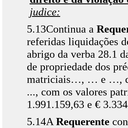
judice:
5.13Continua a
Reque
referidas liquidações 
abrigo da verba 28.1 da
de propriedade dos pré
matriciais…, … e …, d
..., com os valores pat
1.991.159,63 e € 3.334
5.14A
Requerente
cons