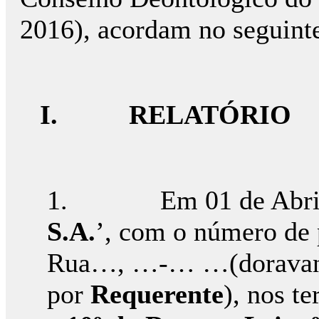
2016), acordam no seguint
I.
RELATÓRIO
1. Em 01 de Abril de
S.A.
’, com o número de 
Rua…, …-… …(doravante
por
Requerente
), nos t