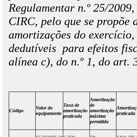
Regulamentar n.º 25/2009, d
CIRC, pelo que se propõe a
amortizações do exercício,
dedutíveis para efeitos fis
alínea c), do n.º 1, do art.
Amortização
Taxa de
de
Valor do
Amortiza
Código
amortização
amortização
equipamento
praticada
praticada
máxima
permitida