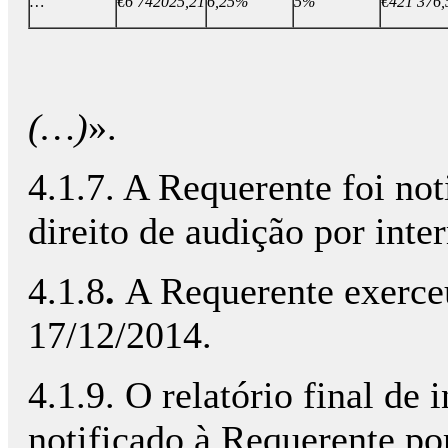
…
€6 742025,21
6,25%
5%
€421 376,
(…)
».
4.1.7. A Requerente foi not
direito de audição por int
4.1.8
.
A Requerente exerceu
17/12/2014.
4.1.9. O relatório final de 
notificado à Requerente po