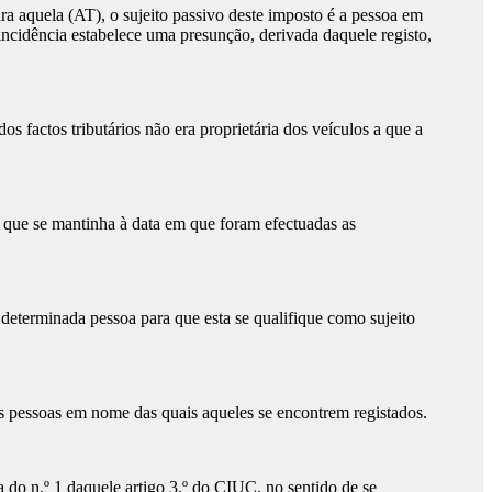
a aquela (AT), o sujeito passivo deste imposto é a pessoa em
ncidência estabelece uma presunção, derivada daquele registo,
s factos tributários não era proprietária dos veículos a que a
ão que se mantinha à data em que foram efectuadas as
determinada pessoa para que esta se qualifique como sujeito
 as pessoas em nome das quais aqueles se encontrem registados.
a do n.º 1 daquele artigo 3.º do CIUC, no sentido de se