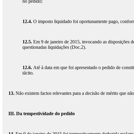
no pedido;
12.4.
O imposto liquidado foi oportunamente pago, conforme
12.5.
Em 9 de janeiro de 2015, invocando as disposições do
questionadas liquidações (Doc.2).
12.6.
Até à data em que foi apresentado o pedido de constit
tácito.
13.
Não existem factos relevantes para a decisão de mérito que nã
III. Da tempestividade do pedido
14.
Em 9 de janeiro de 2015 foi tempestivamente deduzida reclamaçã