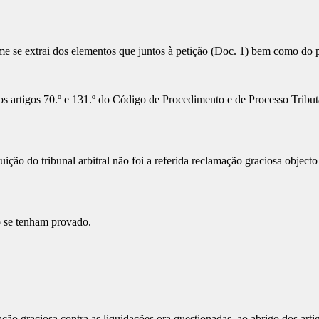
 se extrai dos elementos que juntos à petição (Doc. 1) bem como do p
s artigos 70.º e 131.º do Código de Procedimento e de Processo Tribut
uição do tribunal arbitral não foi a referida reclamação graciosa objec
o se tenham provado.
o graciosa contra as liquidações ora questionadas, ao abrigo dos arti