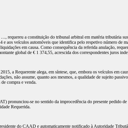
requereu a constituição do tribunal arbitral em matéria tributária sus
 e aos veículos automóveis que identifica pelo respetivo número de ma
 liquidações em causa. Como consequência da referida anulação, reque
ntante global de € 1 374,55, acrescida dos correspondentes juros inde
15, a Requerente alega, em síntese, que, embora os veículos em caus
uidações, não assume, quanto aos mesmos, a qualidade de sujeito passivo
os de compra e venda.
(AT) pronunciou-se no sentido da improcedência do presente pedido de 
tidade Requerida.
r. Presidente do CAAD e automaticamente notificado à Autoridade Tribu