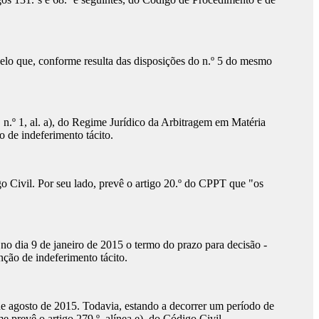
 pelo que, conforme resulta das disposições do n.º 5 do mesmo
, n.º 1, al. a), do Regime Jurídico da Arbitragem em Matéria
o de indeferimento tácito.
o Civil. Por seu lado, prevê o artigo 20.º do CPPT que "os
 no dia 9 de janeiro de 2015 o termo do prazo para decisão -
unção de indeferimento tácito.
 de agosto de 2015. Todavia, estando a decorrer um período de
me prevê o artigo 279.º. alínea e), do Código Civil.