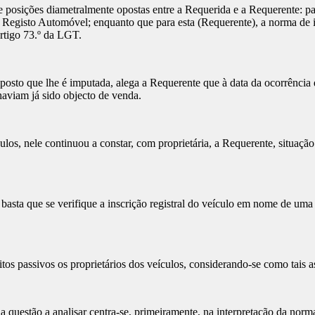
 posições diametralmente opostas entre a Requerida e a Requerente: par
o Registo Automóvel; enquanto que para esta (Requerente), a norma de i
artigo 73.º da LGT.
osto que lhe é imputada, alega a Requerente que à data da ocorrência do
haviam já sido objecto de venda.
ulos, nele continuou a constar, com proprietária, a Requerente, situaç
asta que se verifique a inscrição registral do veículo em nome de uma 
itos passivos os proprietários dos veículos, considerando-se como tais
a questão a analisar centra-se, primeiramente, na interpretação da norm