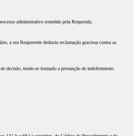
rocesso administrativo remetido pela Requerida.
ário, a ora Requerente deduziu reclamação graciosa contra as
to de decisão, tendo-se formado a presunção de indeferimento
gos 131.ºs e 68.º e seguintes, do Código de Procedimento e de