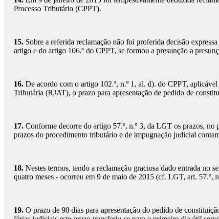
Processo Tributário (CPPT).
15.
Sobre a referida reclamação não foi proferida decisão expressa 
artigo e do artigo 106.º do CPPT, se formou a presunção a presunç
16.
De acordo com o artigo 102.º, n.º 1, al. d). do CPPT, aplicável
Tributária (RJAT), o prazo para apresentação de pedido de constitu
17.
Conforme decorre do artigo 57.º, n.º 3, da LGT os prazos, no p
prazos do procedimento tributário e de impugnação judicial contam
18.
Nestes termos, tendo a reclamação graciosa dado entrada no serv
quatro meses - ocorreu em 9 de maio de 2015 (cf. LGT, art. 57.º, n.º
19.
O prazo de 90 dias para apresentação do pedido de constituição
férias judiciais este prazo transferiu-se para o primeiro dia útil se