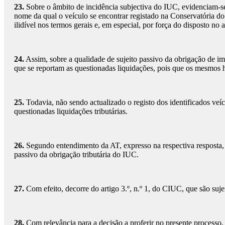
23.
Sobre o âmbito de incidência subjectiva do IUC, evidenciam-se
nome da qual o veículo se encontrar registado na Conservatória d
ilidível nos termos gerais e, em especial, por força do disposto no 
24.
Assim, sobre a qualidade de sujeito passivo da obrigação de imp
que se reportam as questionadas liquidações, pois que os mesmos 
25.
Todavia, não sendo actualizado o registo dos identificados veíc
questionadas liquidações tributárias.
26.
Segundo entendimento da AT, expresso na respectiva resposta, b
passivo da obrigação tributária do IUC.
27.
Com efeito, decorre do artigo 3.º, n.º 1, do CIUC, que são suje
28.
Com relevância para a decisão a proferir no presente processo, 