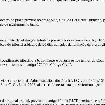
dentro do prazo previsto no artigo 57.º, n.º 1, da Lei Geral Tributária,
ão de indeferimento tácito.
 no âmbito da arbitragem tributária por remissão expressa do artigo 10.º
ição do tribunal arbitral é de 90 dias contados da formação da presunçã
rocedimento tributário, são contínuos e contam-se nos termos do Códig
-se nos termos do artigo 279.º do Código Civil".
iço competente da Administração Tributária (cf. LGT, art. 57.º, n.º 5)
 1 e C. Civil, art. 279.º, al. d), sendo nesta data que se formou a pres
 do tribunal arbitral, previsto no artigo 10.º do RJAT, terminaria em 7
guinte ao termo destas, ou seja, para o dia 1 de setembro seguinte, confor