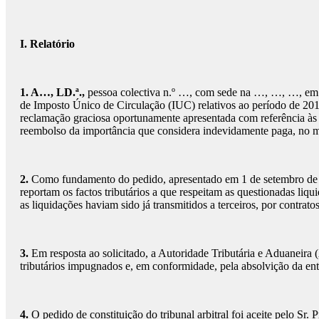
I. Relatório
1. A…, LD.ª.,
pessoa colectiva n.º …, com sede na …, …, …, em …, 
de Imposto Único de Circulação (IUC) relativos ao período de 2014
reclamação graciosa oportunamente apresentada com referência às
reembolso da importância que considera indevidamente paga, no mo
2.
Como fundamento do pedido, apresentado em 1 de setembro de 20
reportam os factos tributários a que respeitam as questionadas liq
as liquidações haviam sido já transmitidos a terceiros, por contrat
3.
Em resposta ao solicitado, a Autoridade Tributária e Aduaneira 
tributários impugnados e, em conformidade, pela absolvição da en
4.
O pedido de constituição do tribunal arbitral foi aceite pelo S