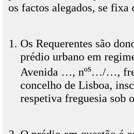
os factos alegados, se fixa
Os Requerentes são donos
prédio urbano em regime 
s
Avenida …, nº
…/…, fre
concelho de Lisboa, insc
respetiva freguesia sob 
O prédio em questão é co