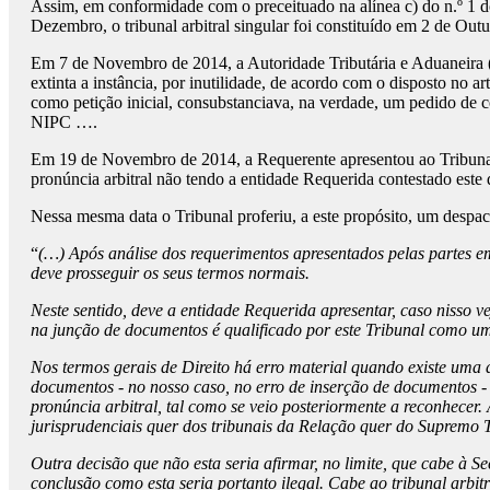
Assim, em conformidade com o preceituado na alínea c) do n.º 1 do
Dezembro, o tribunal arbitral singular foi constituído em 2 de Out
Em 7 de Novembro de 2014, a Autoridade Tributária e Aduaneira (
extinta a instância, por inutilidade, de acordo com o disposto no
como petição inicial, consubstanciava, na verdade, um pedido de con
NIPC ….
Em 19 de Novembro de 2014, a Requerente apresentou ao Tribunal
pronúncia arbitral não tendo a entidade Requerida contestado este
Nessa mesma data o Tribunal proferiu, a este propósito, um despach
“
(…) Após análise dos requerimentos apresentados pelas partes em
deve prosseguir os seus termos normais.
Neste sentido, deve a entidade Requerida apresentar, caso nisso v
na junção de documentos é qualificado por este Tribunal como um e
Nos termos gerais de Direito há erro material quando existe uma di
documentos - no nosso caso, no erro de inserção de documentos - o
pronúncia arbitral, tal como se veio posteriormente a reconhecer.
jurisprudenciais quer dos tribunais da Relação quer do Supremo T
Outra decisão que não esta seria afirmar, no limite, que cabe à S
conclusão como esta seria portanto ilegal. Cabe ao tribunal arbi