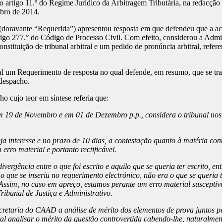
 artigo 11.º do Regime Jurídico da Arbitragem Tributária, na redacção 
ubro de 2014.
doravante “Requerida”) apresentou resposta em que defendeu que a acç
 artigo 277.° do Código de Processo Civil. Com efeito, considerou a Adm
stituição de tribunal arbitral e um pedido de pronúncia arbitral, refere
 um Requerimento de resposta no qual defende, em resumo, que se tra
 despacho.
o cujo teor em síntese referia que:
 19 de Novembro e em 01 de Dezembro p.p., considera o tribunal nos t
eja interesse e no prazo de 10 dias, a contestação quanto à matéria c
rro material e portanto rectificável.
vergência entre o que foi escrito e aquilo que se queria ter escrito, en
 que se inseriu no requerimento electrónico, não era o que se queria t
 Assim, no caso em apreço, estamos perante um erro material susceptíve
ribunal de Justiça e Administrativo.
ecretaria do CAAD a análise de mérito dos elementos de prova juntos p
tral analisar o mérito da questão controvertida cabendo-lhe, naturalm