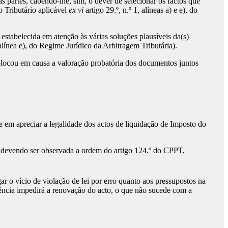
s partes, cabendo-lhe, sim, o dever de selecionar os factos que
o Tributário aplicável
ex vi
artigo 29.º, n.º 1, alíneas a) e e), do
estabelecida em atenção às várias soluções plausíveis da(s)
 alínea e), do Regime Jurídico da Arbitragem Tributária).
colocou em causa a valoração probatória dos documentos juntos
te em apreciar a legalidade dos actos de liquidação de Imposto do
 devendo ser observada a ordem do artigo 124.º do CPPT,
r o vício de violação de lei por erro quanto aos pressupostos na
ência impedirá a renovação do acto, o que não sucede com a