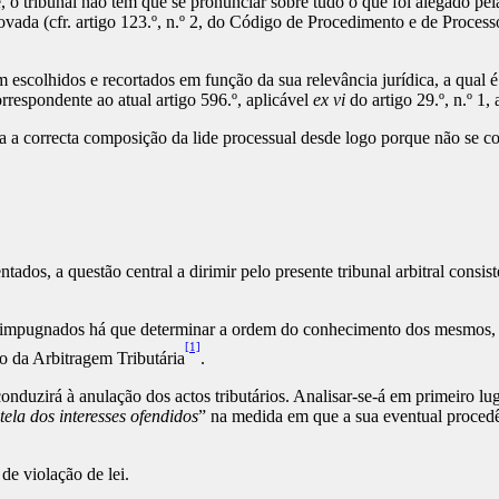
 o tribunal não tem que se pronunciar sobre tudo o que foi alegado pela
vada (cfr. artigo 123.º, n.º 2, do Código de Procedimento e de Process
 escolhidos e recortados em função da sua relevância jurídica, a qual é 
correspondente ao atual artigo 596.º, aplicável
ex vi
do artigo 29.º, n.º 1,
ara a correcta composição da lide processual desde logo porque não se 
ados, a questão central a dirimir pelo presente tribunal arbitral consis
os impugnados há que determinar a ordem do conhecimento dos mesmos,
[1]
co da Arbitragem Tributária
.
duzirá à anulação dos actos tributários. Analisar-se-á em primeiro luga
utela dos interesses ofendidos
” na medida em que a sua eventual proced
de violação de lei.