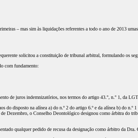
imeiras – mas sim às liquidações referentes a todo o ano de 2013 umas j
erente solicitou a constituição de tribunal arbitral, formulando os seg
o com fundamento:
de juros indemnizatórios, nos termos do artigo 43.°, n.° 1, da LGT
 do disposto na alínea a) do n.º 2 do artigo 6.º e da alínea b) do n.º 1
1 de Dezembro, o Conselho Deontológico designou como árbitra do tribun
sentado qualquer pedido de recusa da designação como árbitro da Dra. 