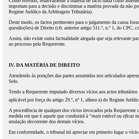
Como referido, relativamente à matéria de facto dada como assente,
importam para a decisão e discriminar a matéria provada da não pro
Regime Jurídico da Arbitragem Tributária).
Deste modo, os factos pertinentes para o julgamento da causa foram
questão(ões) de Direito (cfr. anterior artigo 511.º, n.º 1, do CPC, 
Assim, não existe outra factualidade alegada que seja relevante p
ao processo pela Requerente.
IV.
DA MATÉRIA DE DIREITO
Atendendo às posições das partes assumidas nos articulados apresent
Selo.
Tendo a Requerente imputado diversos vícios aos actos tributári
aplicável por força do artigo 29.º, nº 1, alínea a) do Regime Jurídi
A procedência de qualquer dos vícios invocados pela Requerente con
medida em que é aquele que conduzirá à “
mais estável ou eficaz t
anulação decorrente dos demais vícios.
Em conformidade, o tribunal irá apreciar em primeiro lugar o vício 