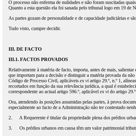
O processo não enferma de nulidades e não foram suscitadas quais
Quanto a esta questão ela foi sanada pelo tribunal logo em 19 de
As partes gozam de personalidade e de capacidade judiciárias e são
Tudo visto, cumpre decidir.
III. DE FACTO
III.1. FACTOS PROVADOS
Relativamente à matéria de facto, importa, antes de mais, salientar
que importam para a decisão e distinguir a matéria provada da não 
Código de Processo Civil, aplicáveis
ex vi
artigo 29.º, n.º 1, alíne
recortados em função da sua relevância jurídica, a qual é estabeleci
correspondente ao actual artigo 596.º, aplicável
ex vi
do artigo 29.º
Ora, atendendo às posições assumidas pelas partes, à prova docume
especialmente ao facto de a Administração não ter contestado nenh
2. A Requerente é titular da propriedade plena dos prédios urba
3. Os prédios urbanos em causa têm um valor patrimonial tributá