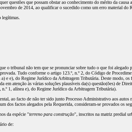
quer questões que possam obstar ao conhecimento do mérito da causa a
 Novembro de 2014, ao qualificar o sucedido como um erro material do 
 legítimas.
 que o tribunal não tem que se pronunciar sobre tudo o que foi alegado p
provada. Tudo conforme o artigo 123.º, n.º 2, do Código de Procedimento
as a) e e), do Regime Jurídico da Arbitragem Tributária. Deste modo, os 
da em atenção às várias soluções plausíveis da(s) questão(ões) de Direito
, n.º 1, alínea e), do Regime Jurídico da Arbitragem Tributária).
ntal, ao facto de não ter sido junto Processo Administrativo aos autos
um dos factos alegados pela Requerida, consideram-se provados os segu
nos da espécie "
terreno para construção
", inscritos na matriz predial urb
rio de: