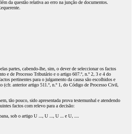
lém da questão relativa ao erro na junção de documentos.
Requerente.
elas partes, cabendo-lhe, sim, o dever de seleccionar os factos
 e de Processo Tributário e o artigo 607.º, n.º 2, 3 e 4 do
factos pertinentes para o julgamento da causa são escolhidos e
 (cfr. anterior artigo 511.º, n.º 1, do Código de Processo Civil,
 nem, tão pouco, sido apresentada prova testemunhal e atendendo
intes factos com relevo para a decisão:
ana, sob o artigo U ..., U ..., U ... e U, ....