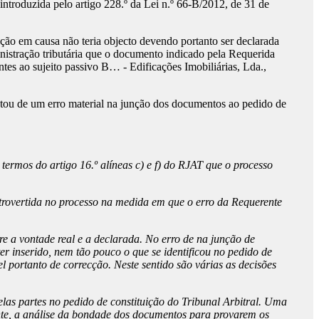
introduzida pelo artigo 228.º da Lei n.º 66-B/2012, de 31 de
ão em causa não teria objecto devendo portanto ser declarada
inistração tributária que o documento indicado pela Requerida
ntes ao sujeito passivo B… - Edificações Imobiliárias, Lda.,
tou de um erro material na junção dos documentos ao pedido de
ermos do artigo 16.º alíneas c) e f) do RJAT que o processo
ontrovertida no processo na medida em que o erro da Requerente
tre a vontade real e a declarada. No erro de na junção de
er inserido, nem tão pouco o que se identificou no pedido de
l portanto de correcção. Neste sentido são várias as decisões
elas partes no pedido de constituição do Tribunal Arbitral. Uma
ente, a análise da bondade dos documentos para provarem os