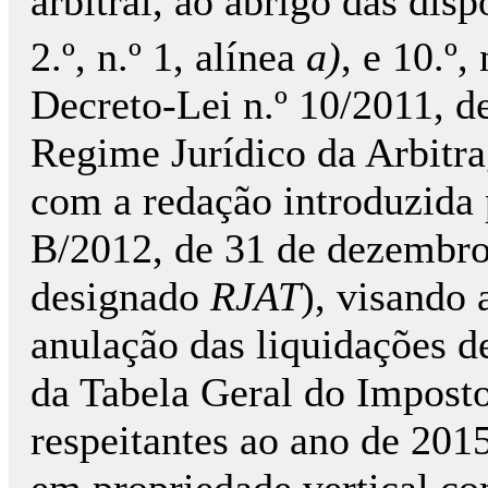
arbitral, ao abrigo das dis
2.º, n.º 1, alínea
a)
, e 10.º, 
Decreto-Lei n.º 10/2011, d
Regime Jurídico da Arbitr
com a redação introduzida p
B/2012, de 31 de dezembro
designado
RJAT
), visando 
anulação das liquidações d
da Tabela Geral do Impost
respeitantes ao ano de 2015
em propriedade vertical co