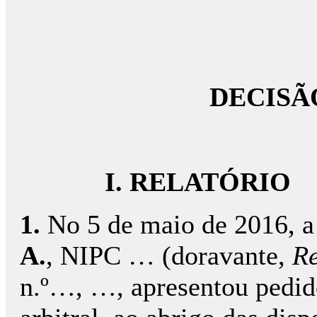
DECISÃ
I. RELATÓRIO
1.
No 5 de maio de 2016, a
A.
, NIPC … (doravante,
Re
n.º…, …, apresentou pedido