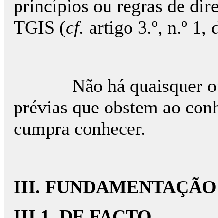
princípios ou regras de dir
TGIS (
cf.
artigo 3.º, n.º 1,
Não há quaisquer outra
prévias que obstem ao con
cumpra conhecer.
III. FUNDAME
III.1. DE FACTO