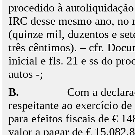
procedido à autoliquidaçã
IRC desse mesmo ano, no 
(quinze mil, duzentos e set
três cêntimos). – cfr. Docu
inicial e fls. 21 e ss do pr
autos -;
B.
Com a declara
respeitante ao exercício d
para efeitos fiscais de € 
valor a pagar de € 15.082,8