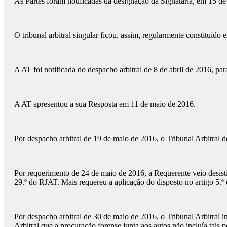
As Partes foram notificadas da designação da Signatária, em 15 de
O tribunal arbitral singular ficou, assim, regularmente constituíd
A AT foi notificada do despacho arbitral de 8 de abril de 2016, para
A AT apresentou a sua Resposta em 11 de maio de 2016.
Por despacho arbitral de 19 de maio de 2016, o Tribunal Arbitral 
Por requerimento de 24 de maio de 2016, a Requerente veio desisti
29.º do RJAT. Mais requereu a aplicação do disposto no artigo 5.º 
Por despacho arbitral de 30 de maio de 2016, o Tribunal Arbitral in
Arbitral que a procuração forense junta aos autos não incluía tai