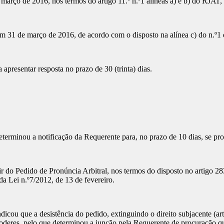
 março de 2016, nos termos do artigo 11.º n.º1 alíneas a) e b) do RJAT
o em 31 de março de 2016, de acordo com o disposto na alínea c) do n.º1
 apresentar resposta no prazo de 30 (trinta) dias.
determinou a notificação da Requerente para, no prazo de 10 dias, se p
r do Pedido de Pronúncia Arbitral, nos termos do disposto no artigo 2
da Lei n.º7/2012, de 13 de fevereiro.
dicou que a desistência do pedido, extinguindo o direito subjacente (art
s poderes, pelo que determinou a junção pela Requerente de procuração q