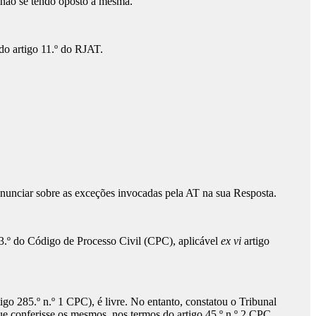
, não se tendo oposto à mesma.
 do artigo 11.º do RJAT.
ronunciar sobre as exceções invocadas pela AT na sua Resposta.
83.º do Código de Processo Civil (CPC), aplicável
ex vi
artigo
igo 285.º n.º 1 CPC), é livre. No entanto, constatou o Tribunal
ue conferisse os mesmos, nos termos do artigo 45.º n.º 2 CPC.