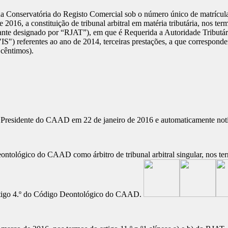
Conservatória do Registo Comercial sob o número único de matrícula 
16, a constituição de tribunal arbitral em matéria tributária, nos term
ante designado por “RJAT”), em que é Requerida a Autoridade Tributári
"IS") referentes ao ano de 2014, terceiras prestações, a que correspo
 cêntimos).
nhor Presidente do CAAD em 22 de janeiro de 2016 e automaticamente no
ontológico do CAAD como árbitro de tribunal arbitral singular, nos te
 artigo 4.º do Código Deontológico do CAAD.