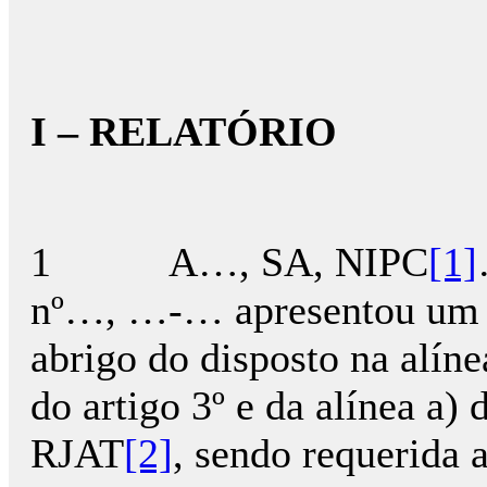
I – RELATÓRIO
1 A…, SA, NIPC
[1]
nº…, …-… apresentou um pe
abrigo do disposto na alíne
do artigo 3º e da alínea a) 
RJAT
[2]
, sendo requerida 