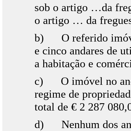
sob o artigo …da fre
o artigo … da fregue
b) O referido imóvel
e cinco andares de ut
a habitação e comérc
c) O imóvel no ano 
regime de propriedad
total de € 2 287 080,
d) Nenhum dos anda