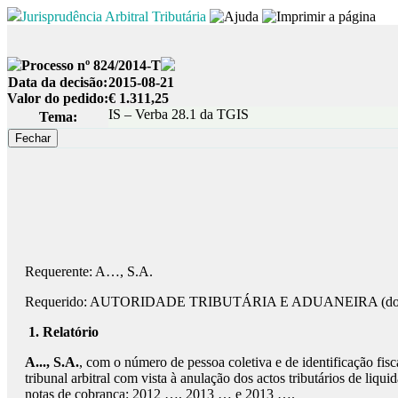
Jurisprudência Arbitral Tributária
Processo nº 824/2014-T
Data da decisão:
2015-08-21
Valor do pedido:
€ 1.311,25
IS – Verba 28.1 da TGIS
Tema:
Requerente: A…, S.A.
Requerido: AUTORIDADE TRIBUTÁRIA E ADUANEIRA (dorava
1. Relatório
A..., S.A.
, com o número de pessoa coletiva e de identificação f
tribunal arbitral com vista à anulação dos actos tributários de li
notas de cobrança: 2012 …, 2013 … e 2013 ….