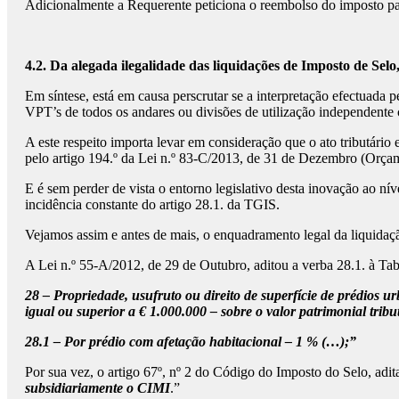
Adicionalmente a Requerente peticiona o reembolso do imposto pa
4.2. Da alegada ilegalidade das liquidações de Imposto de Sel
Em síntese, está em causa perscrutar se a interpretação efectuada p
VPT’s de todos os andares ou divisões de utilização independente 
A este respeito importa levar em consideração que o ato tributário
pelo artigo 194.º da Lei n.º 83-C/2013, de 31 de Dezembro (Orçam
E é sem perder de vista o entorno legislativo desta inovação ao n
incidência constante do artigo 28.1. da TGIS.
Vejamos assim e antes de mais, o enquadramento legal da liquidaç
A Lei n.º 55-A/2012, de 29 de Outubro, aditou a verba 28.1. à Ta
28 – Propriedade, usufruto ou direito de superfície de prédios u
igual ou superior a € 1.000.000 – sobre o valor patrimonial tribut
28.1 – Por prédio com afetação habitacional – 1 % (…);”
Por sua vez, o artigo 67º, nº 2 do Código do Imposto do Selo, adita
subsidiariamente o CIMI
.”