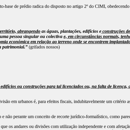
ito-base de prédio radica do disposto no artigo 2º do CIMI, obedecendo
território, abrangendo
as águas, plantações, edifícios e
construções de
 uma pessoa singular ou colectiva
e, em circunstâncias normais, ten
nomia económica em relação ao terreno onde se encontrem implantad
a patrimonial.”
(grifados nossos)
 edifícios ou construções para tal licenciados ou, na falta de licenç
ivisão em urbanos é, para efeitos fiscais, indubitavelmente um critéri
vo e não perante um conceito de recorte jurídico-formalístico, como par
que os andares ou divisões com utilização independente e com afetação