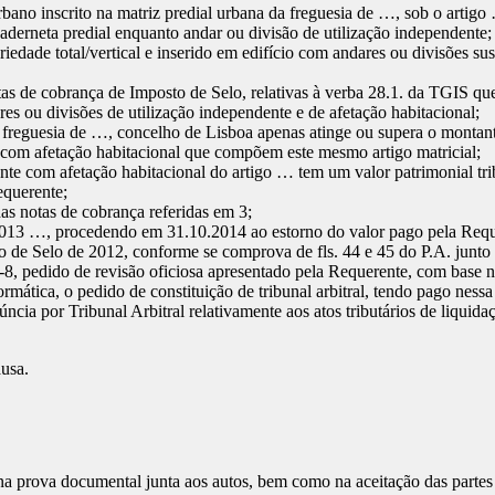
 urbano inscrito na matriz predial urbana da freguesia de …, sob o art
caderneta predial enquanto andar ou divisão de utilização independente;
edade total/vertical e inserido em edifício com andares ou divisões sus
as de cobrança de Imposto de Selo, relativas à verba 28.1. da TGIS 
s ou divisões de utilização independente e de afetação habitacional;
da freguesia de …, concelho de Lisboa apenas atinge ou supera o monta
e com afetação habitacional que compõem este mesmo artigo matricial;
te com afetação habitacional do artigo … tem um valor patrimonial trib
equerente;
as notas de cobrança referidas em 3;
2013 …, procedendo em 31.10.2014 ao estorno do valor pago pela Req
 de Selo de 2012, conforme se comprova de fls. 44 e 45 do P.A. junto 
8, pedido de revisão oficiosa apresentado pela Requerente, com base na
tica, o pedido de constituição de tribunal arbitral, tendo pago nessa da
ncia por Tribunal Arbitral relativamente aos atos tributários de liquid
ausa.
a prova documental junta aos autos, bem como na aceitação das partes q