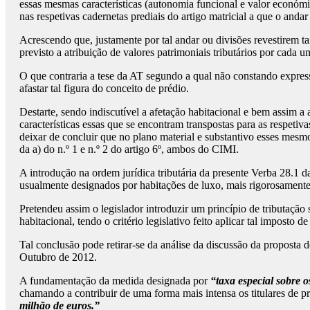
essas mesmas características (autonomia funcional e valor económi
nas respetivas cadernetas prediais do artigo matricial a que o andar
Acrescendo que, justamente por tal andar ou divisões revestirem t
previsto a atribuição de valores patrimoniais tributários por cada u
O que contraria a tese da AT segundo a qual não constando express
afastar tal figura do conceito de prédio.
Destarte, sendo indiscutível a afetação habitacional e bem assim 
características essas que se encontram transpostas para as respetiv
deixar de concluir que no plano material e substantivo esses mesm
da a) do n.º 1 e n.º 2 do artigo 6º, ambos do CIMI.
A introdução na ordem jurídica tributária da presente Verba 28.1 d
usualmente designados por habitações de luxo, mais rigorosamente,
Pretendeu assim o legislador introduzir um princípio de tributação 
habitacional, tendo o critério legislativo feito aplicar tal imposto
Tal conclusão pode retirar-se da análise da discussão da proposta 
Outubro de 2012.
A fundamentação da medida designada por
“taxa especial sobre 
chamando a contribuir de uma forma mais intensa os titulares de pr
milhão de euros.”