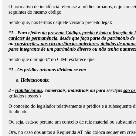
O normativo de incidência refere-se a prédios urbanos, cujo conce
seguintes do mesmo código.
Sendo que, nos termos daquele versado preceito legal:
“1 - Para efeitos
do presente Código, prédio é toda a fracção de 
carácter de permanência,
desde que faça parte do património de
ou
construções, nas circunstâncias anteriores, dotados de auto
parte integrante de um património diverso ou não tenha naturez
Sendo que o artigo 6º do CIMI esclarece que:
“1 - Os prédios urbanos dividem-se em:
Habitacionais;
2 -
Habitacionais
, comerciais, industriais ou para serviços
são os
grifados nossos )
O conceito do legislador relativamente a prédios e à subsequente d
finalidade.
Ou seja, está-se perante um conceito de raiz material ou substanti
Ora, no caso dos autos a Requerida AT não coloca sequer em crise 