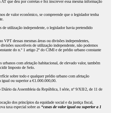
ia AT que deu por corretas e fez inscrever essa mesma informação
ermos de valor económico, se compreende que o legislador tenha
te.
 de utilização independente, o legislador havia pretendido
do no VPT dessas mesmas áreas ou divisões independentes,
ou divisões suscetíveis de utilização independente, não podemos
nstante do n.º 1 artigo 2º do CIMI e de prédio urbano constante
ios urbanos com afetação habitacional, de elevado valor, também
cidir Imposto de Selo.
perfície sobre todo e qualquer prédio urbano com afetação
ja igual ou superior a €1.000.000,00.
 Diário da Assembleia da República, I série, nº 9/XII/2, de 11 de
cação dos princípios da equidade social e da justiça fiscal,
ova taxa especial sobre as
“casas de valor igual ou superior a 1