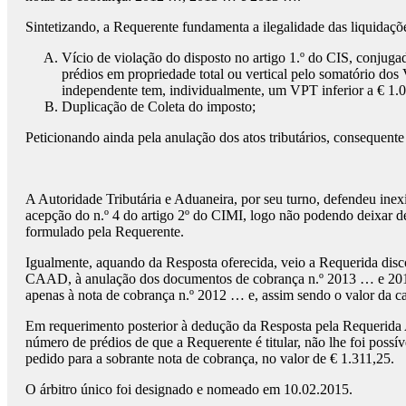
Sintetizando, a Requerente fundamenta a ilegalidade das liquidaçõe
Vício de violação do disposto no artigo 1.º do CIS, conjuga
prédios em propriedade total ou vertical pelo somatório dos
independente tem, individualmente, um VPT inferior a € 1.
Duplicação de Coleta do imposto;
Peticionando ainda pela anulação dos atos tributários, consequen
A Autoridade Tributária e Aduaneira, por seu turno, defendeu inex
acepção do n.º 4 do artigo 2º do CIMI, logo não podendo deixar d
formulado pela Requerente.
Igualmente, aquando da Resposta oferecida, veio a Requerida disc
CAAD, à anulação dos documentos de cobrança n.º 2013 … e 2013 …
apenas à nota de cobrança n.º 2012 … e, assim sendo o valor da cau
Em requerimento posterior à dedução da Resposta pela Requerida A
número de prédios de que a Requerente é titular, não lhe foi possí
pedido para a sobrante nota de cobrança, no valor de € 1.311,25.
O árbitro único foi designado e nomeado em 10.02.2015.