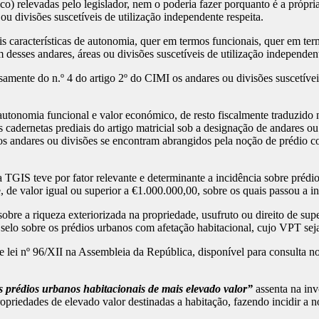
co) relevadas pelo legislador, nem o poderia fazer porquanto é a própr
 ou divisões suscetíveis de utilização independente respeita.
ais características de autonomia, quer em termos funcionais, quer em t
m desses andares, áreas ou divisões suscetíveis de utilização independen
amente do n.º 4 do artigo 2º do CIMI os andares ou divisões suscetíveis
a autonomia funcional e valor económico, de resto fiscalmente traduzi
as cadernetas prediais do artigo matricial sob a designação de andares 
os andares ou divisões se encontram abrangidos pela noção de prédio co
a TGIS teve por fator relevante e determinante a incidência sobre préd
 de valor igual ou superior a €1.000.000,00, sobre os quais passou a in
sobre a riqueza exteriorizada na propriedade, usufruto ou direito de su
 de selo sobre os prédios urbanos com afetação habitacional, cujo VPT se
de lei nº 96/XII na Assembleia da República, disponível para consulta no
os prédios urbanos habitacionais de mais elevado valor”
assenta na invo
opriedades de elevado valor destinadas a habitação, fazendo incidir a n