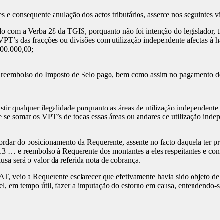
s e consequente anulação dos actos tributários, assente nos seguintes ví
do com a Verba 28 da TGIS, porquanto não foi intenção do legislador, t
 VPT’s das fracções ou divisões com utilização independente afectas à 
000.000,00;
te reembolso do Imposto de Selo pago, bem como assim no pagamento de
istir qualquer ilegalidade porquanto as áreas de utilização independent
e se somar os VPT’s de todas essas áreas ou andares de utilização ind
ordar do posicionamento da Requerente, assente no facto daquela ter p
 e reembolso à Requerente dos montantes a eles respeitantes e conse
sa será o valor da referida nota de cobrança.
T, veio a Requerente esclarecer que efetivamente havia sido objeto de
vel, em tempo útil, fazer a imputação do estorno em causa, entendendo-