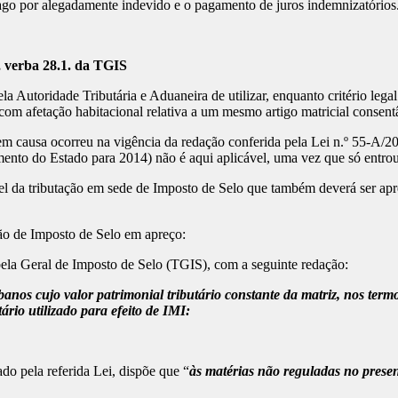
go por alegadamente indevido e o pagamento de juros indemnizatórios
o, verba 28.1. da TGIS
ela Autoridade Tributária e Aduaneira de utilizar, enquanto critério leg
com afetação habitacional relativa a um mesmo artigo matricial consent
 em causa ocorreu na vigência da redação conferida pela Lei n.º 55-A/2
ento do Estado para 2014) não é aqui aplicável, uma vez que só entro
ível da tributação em sede de Imposto de Selo que também deverá ser apr
ão de Imposto de Selo em apreço:
bela Geral de Imposto de Selo (TGIS), com a seguinte redação:
rbanos cujo valor patrimonial tributário constante da matriz, nos te
ário utilizado para efeito de IMI:
do pela referida Lei, dispõe que “
às matérias não reguladas no presen