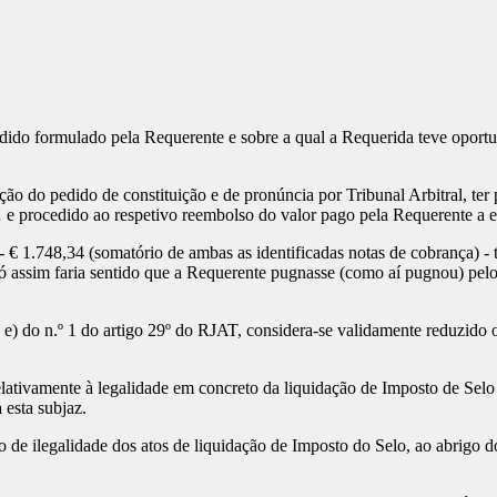
dido formulado pela Requerente e sobre a qual a Requerida teve oportuni
 do pedido de constituição e de pronúncia por Tribunal Arbitral, ter p
e procedido ao respetivo reembolso do valor pago pela Requerente a est
- € 1.748,34 (somatório de ambas as identificadas notas de cobrança) - 
 assim faria sentido que a Requerente pugnasse (como aí pugnou) pelo f
. e) do n.º 1 do artigo 29º do RJAT, considera-se validamente reduzido 
 relativamente à legalidade em concreto da liquidação de Imposto de Sel
 esta subjaz.
ão de ilegalidade dos atos de liquidação de Imposto do Selo, ao abrigo