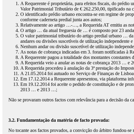
A Requerente é proprietária, para efeitos fiscais, do prédio
Valor Patrimonial Tributário de € 262.250,00, tipificado na 
O identificado prédio urbano encontra-se em regime de propri
conforme caderneta predial junta aos autos;
Relativamente ao artigo …-…, a Requerida AT emitiu as not
O artigo … da atual freguesia de … é composto por 23 andare
O valor patrimonial tributário do artigo predial urbano … 
andares ou divisões suscetíveis de utilização independente 
Nenhum andar ou divisão suscetível de utilização independen
As notas de cobrança indicadas em 3. foram notificadas à R
A Requerente pagou a totalidade dos montantes constantes d
A Requerida veio a anular as notas de cobrança 2013 … e 
A Requerida procedeu à anulação da 3ª prestação do Imposto
A 21.05.2014 foi autuado no Serviço de Finanças de Lisboa-
Em 17.12.2014 a Requerente apresentou, via plataforma informá
Em 19.12.2014 foi aceite o pedido de constituição e de pronú
2013 … e 2013 …;
Não se provaram outros factos com relevância para a decisão da c
3.2. Fundamentação da matéria de facto provada:
No tocante aos factos provados, a convicção do árbitro fundou-se n