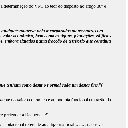
 a determinação do VPT ao teor do disposto no artigo 38º e
 qualquer natureza nela incorporados ou assentes, com
ha valor económico, bem como
as águas, plantações, edifícios
os
, embora situados numa fracção de território que constitua
a, que tenham como destino normal cada um destes fins.”
(
o assente no valor económico e autonomia funcional em razão da
ece pretender a Requerida AT.
 habitacional referente ao artigo matricial …-… não revista