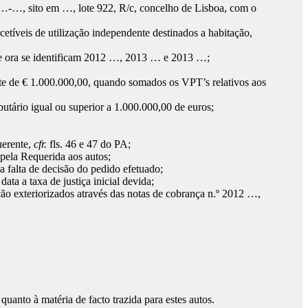
igo …-…, sito em …, lote 922, R/c, concelho de Lisboa, com o
cetíveis de utilização independente destinados a habitação,
que ora se identificam 2012 …, 2013 … e 2013 …;
nte de € 1.000.000,00, quando somados os VPT’s relativos aos
utário igual ou superior a 1.000.000,00 de euros;
uerente,
cfr.
fls. 46 e 47 do PA;
pela Requerida aos autos;
 falta de decisão do pedido efetuado;
ta a taxa de justiça inicial devida;
ação exteriorizados através das notas de cobrança n.º 2012 …,
uanto à matéria de facto trazida para estes autos.