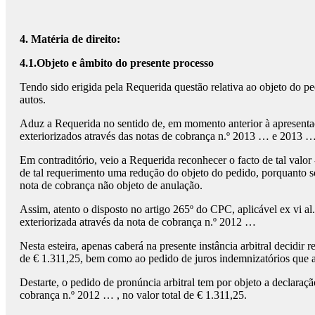
4. Matéria de direito:
4.1.Objeto e âmbito do presente processo
Tendo sido erigida pela Requerida questão relativa ao objeto do pe
autos.
Aduz a Requerida no sentido de, em momento anterior à apresentação
exteriorizados através das notas de cobrança n.º 2013 … e 2013 … 
Em contraditório, veio a Requerida reconhecer o facto de tal valor 
de tal requerimento uma redução do objeto do pedido, porquanto só
nota de cobrança não objeto de anulação.
Assim, atento o disposto no artigo 265º do CPC, aplicável ex vi al
exteriorizada através da nota de cobrança n.º 2012 …
Nesta esteira, apenas caberá na presente instância arbitral decidir
de € 1.311,25, bem como ao pedido de juros indemnizatórios que a
Destarte, o pedido de pronúncia arbitral tem por objeto a declaraç
cobrança n.º 2012 … , no valor total de € 1.311,25.