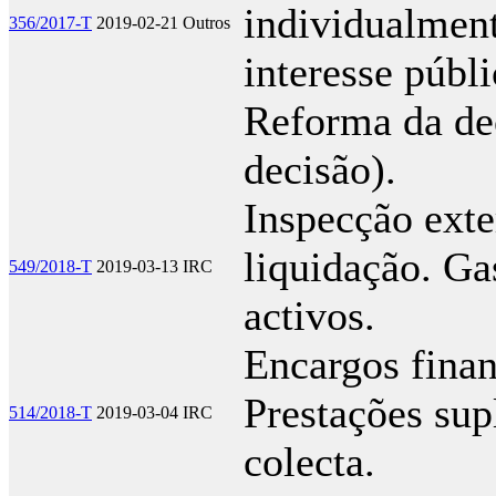
individualment
356/2017-T
2019-02-21
Outros
interesse públ
Reforma da dec
decisão).
Inspecção ext
liquidação. Ga
549/2018-T
2019-03-13
IRC
activos.
Encargos finan
Prestações sup
514/2018-T
2019-03-04
IRC
colecta.