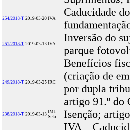
Caducidade do 
254/2018-T
2019-03-20
IVA
fundamentação
Inversão do su
251/2018-T
2019-03-13
IVA
parque fotovol
Benefícios fis
(criação de em
249/2018-T
2019-03-25
IRC
por dupla tribu
artigo 91.º d
Isenção; artig
IMT
238/2018-T
2019-03-13
Selo
IVA – Caducida