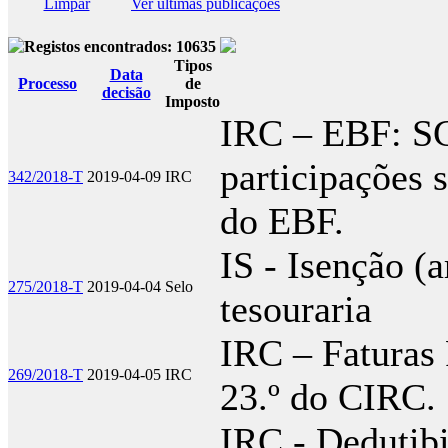
Limpar
Ver últimas publicações
Registos encontrados: 10635
Tipos
Data
Processo
de
decisão
Imposto
IRC – EBF: SG
participações s
342/2018-T
2019-04-09
IRC
do EBF.
IS - Isenção (ar
275/2018-T
2019-04-04
Selo
tesouraria
IRC – Faturas 
269/2018-T
2019-04-05
IRC
23.º do CIRC.
IRC - Dedutibi