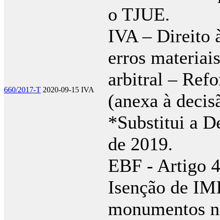
o TJUE.
IVA – Direito 
erros materiai
arbitral – Ref
660/2017-T
2020-09-15
IVA
(anexa à decis
*Substitui a D
de 2019.
EBF - Artigo 4
Isenção de IMI
monumentos na