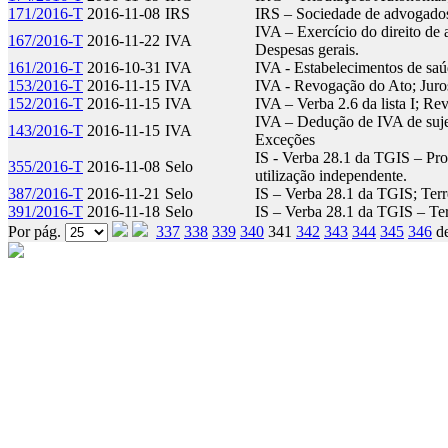
171/2016-T
2016-11-08
IRS
IRS – Sociedade de advogados 
IVA – Exercício do direito d
167/2016-T
2016-11-22
IVA
Despesas gerais.
161/2016-T
2016-10-31
IVA
IVA - Estabelecimentos de saú
153/2016-T
2016-11-15
IVA
IVA - Revogação do Ato; Juro
152/2016-T
2016-11-15
IVA
IVA – Verba 2.6 da lista I; R
IVA – Dedução de IVA de sujei
143/2016-T
2016-11-15
IVA
Exceções
IS - Verba 28.1 da TGIS – Prop
355/2016-T
2016-11-08
Selo
utilização independente.
387/2016-T
2016-11-21
Selo
IS – Verba 28.1 da TGIS; Terr
391/2016-T
2016-11-18
Selo
IS – Verba 28.1 da TGIS – Te
Por pág.
337
338
339
340
341
342
343
344
345
346
d