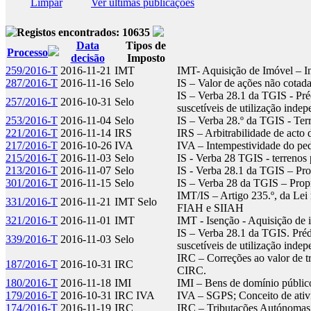
Limpar
Ver últimas publicações
Registos encontrados: 10635
Data
Tipos de
Processo
decisão
Imposto
259/2016-T
2016-11-21
IMT
IMT- Aquisição de Imóvel – In
287/2016-T
2016-11-16
Selo
IS – Valor de ações não cotad
IS – Verba 28.1 da TGIS - Pré
257/2016-T
2016-10-31
Selo
suscetíveis de utilização inde
253/2016-T
2016-11-04
Selo
IS – Verba 28.º da TGIS - Ter
221/2016-T
2016-11-14
IRS
IRS – Arbitrabilidade de acto 
217/2016-T
2016-10-26
IVA
IVA – Intempestividade do ped
215/2016-T
2016-11-03
Selo
IS - Verba 28 TGIS - terrenos 
213/2016-T
2016-11-07
Selo
IS - Verba 28.1 da TGIS – Pro
301/2016-T
2016-11-15
Selo
IS – Verba 28 da TGIS – Propr
IMT/IS – Artigo 235.º, da Le
331/2016-T
2016-11-21
IMT Selo
FIAH e SIIAH
321/2016-T
2016-11-01
IMT
IMT - Isenção - Aquisição de 
IS – Verba 28.1 da TGIS. Préd
339/2016-T
2016-11-03
Selo
suscetíveis de utilização inde
IRC – Correções ao valor de tr
187/2016-T
2016-10-31
IRC
CIRC.
180/2016-T
2016-11-18
IMI
IMI – Bens de domínio públi
179/2016-T
2016-10-31
IRC IVA
IVA – SGPS; Conceito de ativ
174/2016-T
2016-11-19
IRC
IRC – Tributações Autónomas;