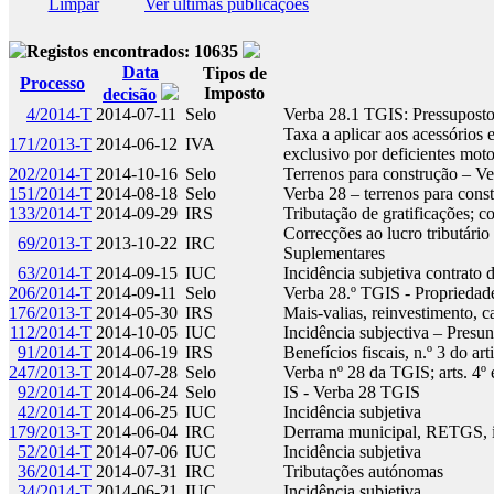
Limpar
Ver últimas publicações
Registos encontrados: 10635
Data
Tipos de
Processo
Imposto
decisão
4/2014-T
2014-07-11
Selo
Verba 28.1 TGIS: Pressuposto 
Taxa a aplicar aos acessórios 
171/2013-T
2014-06-12
IVA
exclusivo por deficientes mot
202/2014-T
2014-10-16
Selo
Terrenos para construção – V
151/2014-T
2014-08-18
Selo
Verba 28 – terrenos para cons
133/2014-T
2014-09-29
IRS
Tributação de gratificações; 
Correcções ao lucro tributário
69/2013-T
2013-10-22
IRC
Suplementares
63/2014-T
2014-09-15
IUC
Incidência subjetiva contrato 
206/2014-T
2014-09-11
Selo
Verba 28.º TGIS - Propriedad
176/2013-T
2014-05-30
IRS
Mais-valias, reinvestimento, 
112/2014-T
2014-10-05
IUC
Incidência subjectiva – Presu
91/2014-T
2014-06-19
IRS
Benefícios fiscais, n.º 3 do ar
247/2013-T
2014-07-28
Selo
Verba nº 28 da TGIS; arts. 4º
92/2014-T
2014-06-24
Selo
IS - Verba 28 TGIS
42/2014-T
2014-06-25
IUC
Incidência subjetiva
179/2013-T
2014-06-04
IRC
Derrama municipal, RETGS, in
52/2014-T
2014-07-06
IUC
Incidência subjetiva
36/2014-T
2014-07-31
IRC
Tributações autónomas
34/2014-T
2014-06-21
IUC
Incidência subjetiva