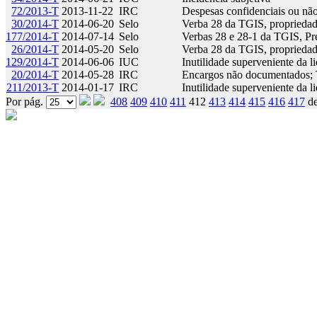
72/2013-T
2013-11-22
IRC
Despesas confidenciais ou n
30/2014-T
2014-06-20
Selo
Verba 28 da TGIS, propriedad
177/2014-T
2014-07-14
Selo
Verbas 28 e 28-1 da TGIS, Pr
26/2014-T
2014-05-20
Selo
Verba 28 da TGIS, propriedad
129/2014-T
2014-06-06
IUC
Inutilidade superveniente da l
20/2014-T
2014-05-28
IRC
Encargos não documentados; 
211/2013-T
2014-01-17
IRC
Inutilidade superveniente da l
Por pág.
408
409
410
411
412
413
414
415
416
417
d