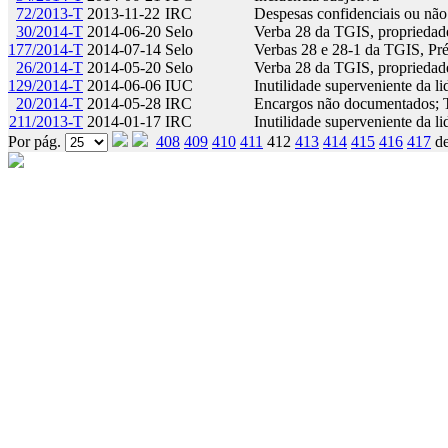
72/2013-T
2013-11-22
IRC
Despesas confidenciais ou nã
30/2014-T
2014-06-20
Selo
Verba 28 da TGIS, propriedade
177/2014-T
2014-07-14
Selo
Verbas 28 e 28-1 da TGIS, Pré
26/2014-T
2014-05-20
Selo
Verba 28 da TGIS, propriedade
129/2014-T
2014-06-06
IUC
Inutilidade superveniente da l
20/2014-T
2014-05-28
IRC
Encargos não documentados; 
211/2013-T
2014-01-17
IRC
Inutilidade superveniente da l
Por pág.
408
409
410
411
412
413
414
415
416
417
d