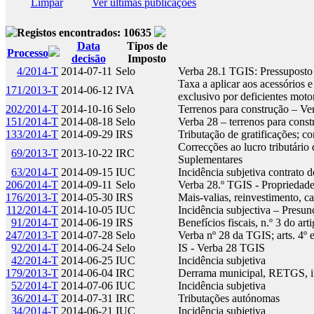
Limpar
Ver últimas publicações
Registos encontrados: 10635
Data
Tipos de
Processo
decisão
Imposto
4/2014-T
2014-07-11
Selo
Verba 28.1 TGIS: Pressuposto 
Taxa a aplicar aos acessórios 
171/2013-T
2014-06-12
IVA
exclusivo por deficientes mot
202/2014-T
2014-10-16
Selo
Terrenos para construção – V
151/2014-T
2014-08-18
Selo
Verba 28 – terrenos para cons
133/2014-T
2014-09-29
IRS
Tributação de gratificações; 
Correcções ao lucro tributário
69/2013-T
2013-10-22
IRC
Suplementares
63/2014-T
2014-09-15
IUC
Incidência subjetiva contrato 
206/2014-T
2014-09-11
Selo
Verba 28.º TGIS - Propriedade
176/2013-T
2014-05-30
IRS
Mais-valias, reinvestimento, c
112/2014-T
2014-10-05
IUC
Incidência subjectiva – Presu
91/2014-T
2014-06-19
IRS
Benefícios fiscais, n.º 3 do ar
247/2013-T
2014-07-28
Selo
Verba nº 28 da TGIS; arts. 4º 
92/2014-T
2014-06-24
Selo
IS - Verba 28 TGIS
42/2014-T
2014-06-25
IUC
Incidência subjetiva
179/2013-T
2014-06-04
IRC
Derrama municipal, RETGS, in
52/2014-T
2014-07-06
IUC
Incidência subjetiva
36/2014-T
2014-07-31
IRC
Tributações autónomas
34/2014-T
2014-06-21
IUC
Incidência subjetiva