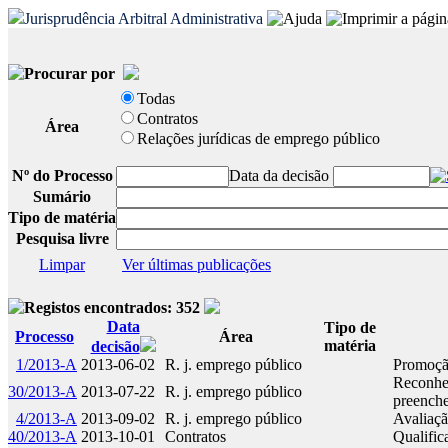
Jurisprudência Arbitral Administrativa
Procurar por
Todas
Contratos
Área
Relações jurídicas de emprego público
Nº do Processo
Data da decisão
Sumário
Tipo de matéria
Pesquisa livre
Limpar
Ver últimas publicações
Registos encontrados: 352
Data
Tipo de
Processo
Área
matéria
decisão
1/2013-A
2013-06-02
R. j. emprego público
Promoção
Reconhec
30/2013-A
2013-07-22
R. j. emprego público
preenche
4/2013-A
2013-09-02
R. j. emprego público
Avaliaçã
40/2013-A
2013-10-01
Contratos
Qualific