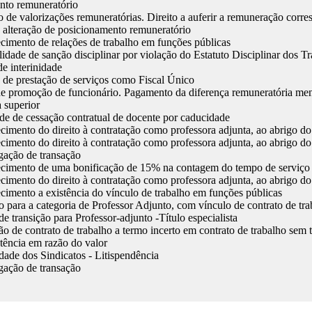
nto remuneratório
o de valorizações remuneratórias. Direito a auferir a remuneração corr
a alteração de posicionamento remuneratório
imento de relações de trabalho em funções públicas
lidade de sanção disciplinar por violação do Estatuto Disciplinar do
e interinidade
 de prestação de serviços como Fiscal Único
e promoção de funcionário. Pagamento da diferença remuneratória mens
a superior
ade de cessação contratual de docente por caducidade
imento do direito à contratação como professora adjunta, ao abrigo d
imento do direito à contratação como professora adjunta, ao abrigo d
ação de transação
imento de uma bonificação de 15% na contagem do tempo de serviço 
imento do direito à contratação como professora adjunta, ao abrigo d
imento a existência do vínculo de trabalho em funções públicas
o para a categoria de Professor Adjunto, com vínculo de contrato de t
e transição para Professor-adjunto -Título especialista
o de contrato de trabalho a termo incerto em contrato de trabalho sem
ência em razão do valor
dade dos Sindicatos - Litispendência
ação de transação