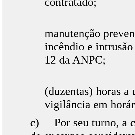
contratado;
ii. Serv
manutenção prevent
incêndio e intrusão
12 da ANPC;
iii. Bol
(duzentas) horas a u
vigilância em horár
c) Por seu turno, a c