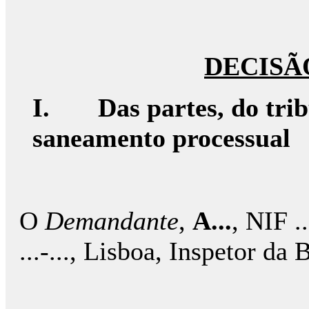
DECISÃ
I.
Das partes, do trib
saneamento processual
O
Demandante
,
A...
, NIF ..
...-..., Lisboa, Inspetor da