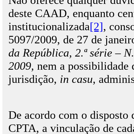
Não oferece qualquer dúvid
deste CAAD, enquanto cent
institucionalizada
[2]
, cons
5097/2009, de 27 de janeir
da República, 2.ª série – N
2009,
nem a possibilidade 
jurisdição,
in casu
, adminis
De acordo com o disposto do
CPTA, a vinculação de cada