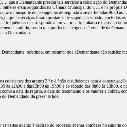
o C…; que a Demandante prestou tais serviços a solicitação do Demandad
0 bilhetes eram adquiridos na Câmara Municipal do C… e na própria D
o que o transporte de passageiros de segunda a sexta-feiradas 8h30 às 
iço; que osserviços foram prestados de segunda a sábado, em todos os 
rios e frequências e corresponde a um valor certo unitário e mensal, co
recebeu e conferiu, sendo que por factos exógenos à vontade daDemanda
tes ao Demandado.
 Demandante, referindo, em resumo: que aDemandante não satisfez int
tos constantes dos artigos 3.º e 4.º são insuficientes para a concretiz
8h30 às 12h30 e das15h00 às 19h00 e ao sábado das 8h00 às 13h00, e no
 como a data de registo, a data do documento e os valores a cobrar, c
o do Demandado da presente lide.
o as partes quanto à decisão do processo apenas combase no suporte do