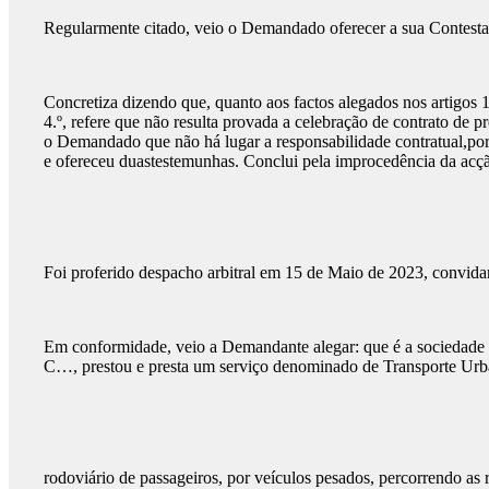
Regularmente citado, veio o Demandado oferecer a sua Contestaç
Concretiza dizendo que, quanto aos factos alegados nos artigos 1.
4.º, refere que não resulta provada a celebração de contrato de 
o Demandado que não há lugar a responsabilidade contratual,por
e ofereceu duastestemunhas. Conclui pela improcedência da acçã
Foi proferido despacho arbitral em 15 de Maio de 2023, convida
Em conformidade, veio a Demandante alegar: que é a sociedade c
C…, prestou e presta um serviço denominado de Transporte Urb
rodoviário de passageiros, por veículos pesados, percorrendo a