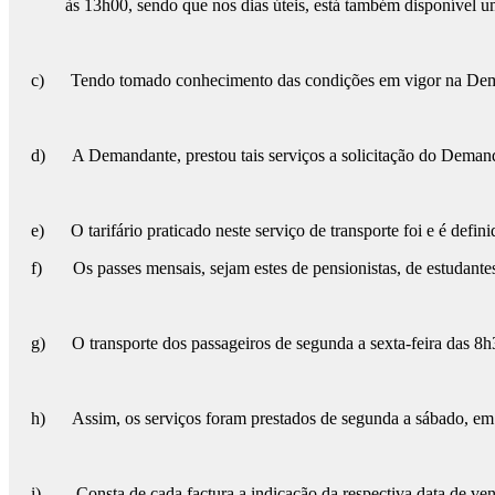
às 13h00, sendo que nos dias úteis, está também disponível u
c) Tendo tomado conhecimento das condições em vigor na Demandan
d) A Demandante, prestou tais serviços a solicitação do Demanda
e) O tarifário praticado neste serviço de transporte foi e é def
f) Os passes mensais, sejam estes de pensionistas, de estudant
g) O transporte dos passageiros de segunda a sexta-feira das 8h3
h) Assim, os serviços foram prestados de segunda a sábado, em to
i) Consta de cada factura a indicação da respectiva data de ve