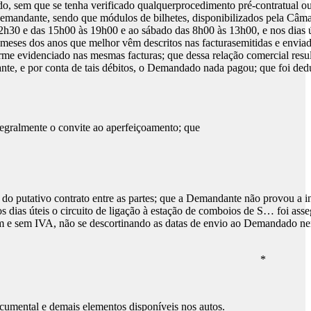
o, sem que se tenha verificado qualquerprocedimento pré-contratual ou
emandante, sendo que módulos de bilhetes, disponibilizados pela Câma
12h30 e das 15h00 às 19h00 e ao sábado das 8h00 às 13h00, e nos dias 
meses dos anos que melhor vêm descritos nas facturasemitidas e enviad
nforme evidenciado nas mesmas facturas; que dessa relação comercial resu
nte, e por conta de tais débitos, o Demandado nada pagou; que foi de
egralmente o convite ao aperfeiçoamento; que
ação do putativo contrato entre as partes; que a Demandante não provou 
s dias úteis o circuito de ligação à estação de comboios de S… foi ass
om e sem IVA, não se descortinando as datas de envio ao Demandado ne
*
cumental e demais elementos disponíveis nos autos.