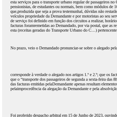
esta serviços para o transporte urbano regular de passageiros n
pensionistas, de estudantes ou normais, bem como módulos de 1
que,produzida que seja a prova testemunhal, dúvidas não restarã
veículos propriedade da Demandante e por motoristas ao seu serv
de serviço foi definido em função dos circuitos a realizar, horá
facturas foramremetidas ao Demandado, por via postal, que as 
esta (receitas geradas do Transporte Urbano do C…) pertencen
No prazo, veio o Demandado pronunciar-se sobre o alegado pela
corresponde à verdade o alegado nos artigos 1.º e 2.º; que os fac
que o “transporte dos passageiros de segunda a sexta-feira das 
das facturas emitidas pelaDemandante apenas resultam elementos
pelaimprocedência da alegação da Demandante e pela absolviçã
Foi proferido despacho arbitral em 15 de Junho de 2023, ouvind