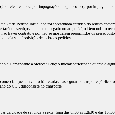
ão, defendendo-se por impugnação, na qual começa por impugnar todos 
º e 2.º da Petição Inicial não foi apresentada certidão do registo come
prestação deserviços; quanto ao alegado no artigo 5.º, o Demandado rec
 não haver contrato e por não se mostrarem preenchidos os pressuposto
o e pela sua absolvição de todos os pedidos.
ndo a Demandante a oferecer Petição Inicialaperfeiçoada quanto a algu
omercial que tem vindo há décadas a assegurar o transporte público r
ano do C…, queconsiste no transporte
s ruas da cidade de segunda a sexta- feira das 8h30 às 12h30 e das 15