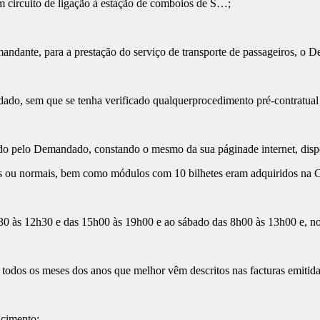
m circuito de ligação à estação de comboios de S…;
te, para a prestação do serviço de transporte de passageiros, o Dem
do, sem que se tenha verificado qualquerprocedimento pré-contratual 
inido pelo Demandado, constando o mesmo da sua páginade internet, di
es ou normais, bem como módulos com 10 bilhetes eram adquiridos na 
0 às 12h30 e das 15h00 às 19h00 e ao sábado das 8h00 às 13h00 e, nos 
dos os meses dos anos que melhor vêm descritos nas facturas emitidas 
ncimento;