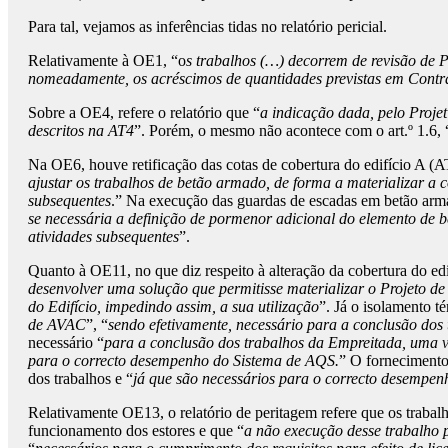
Para tal, vejamos as inferências tidas no relatório pericial.
Relativamente à OE1, “o
s trabalhos (…) decorrem de revisão de 
nomeadamente, os acréscimos de quantidades previstas em Contrat
Sobre a OE4, refere o relatório que “
a indicação dada, pelo Projet
descritos na AT4
”. Porém, o mesmo não acontece com o art.º 1.6, 
Na OE6, houve retificação das cotas de cobertura do edifício A (A
ajustar os trabalhos de betão armado, de forma a materializar a 
subsequentes
.” Na execução das guardas de escadas em betão armad
se necessária a definição de pormenor adicional do elemento de 
atividades subsequentes
”.
Quanto à OE11, no que diz respeito à alteração da cobertura do edifí
desenvolver uma solução que permitisse materializar o Projeto d
do Edifício, impedindo assim, a sua utilização
”. Já o isolamento 
de AVAC
”, “
sendo efetivamente, necessário para a conclusão dos
necessário “
para a conclusão dos trabalhos da Empreitada, uma v
para o correcto desempenho do Sistema de AQS.
” O fornecimento 
dos trabalhos e “
já que são necessários para o correcto desempe
Relativamente OE13, o relatório de peritagem refere que os trabalh
funcionamento dos estores e que “
a não execução desse trabalho po