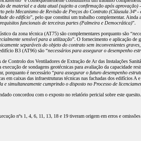
cenciamento
” e consequentemente constituírem um trabalho complementa
ação de material e a data atual (sujeito a confirmação após aprovaçã
to pelo Mecanismo de Revisão de Preços do Contrato (Cláusula 34ª - c
ade do edifício
”, pelo que constitui um trabalho complementar. Ainda 
requisitos funcionais de terceiras partes (Palmeira e Democrática)
”.
cústico da zona técnica (AT75) são complementares porquanto são “
nece
cialmente sensível para a utilização
”. O fornecimento e aplicação de
amente separáveis do objeto do contrato sem inconvenientes graves, s
edifício B3 (AT96) são “
necessários para assegurar o desempenho estru
s de Controlo dos Ventiladores de Extração de Ar das Instalações Sanitá
a execução de sondagens geotécnicas para avaliação da capacidade resis
r, porquanto é necessário “
para assegurar o futuro desempenho estrutu
as em caixas das infraestruturas técnicas nas fachadas dos edifícios A e
ada e simultaneamente cumprindo o disposto no Processo de licenciame
dado concordou com o exposto no relatório pericial sobre este quesito
cução nºs 1, 4, 6, 11, 13, 18 e 19 tiveram origem em erros e omissões 