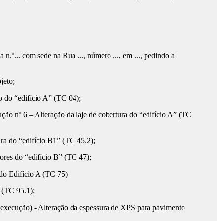
va n.º... com sede na Rua ..., número ..., em ..., pedindo a
jeto;
do “edifício A” (TC 04);
 nº 6 – Alteração da laje de cobertura do “edifício A” (TC
a do “edifício B1” (TC 45.2);
res do “edifício B” (TC 47);
do Edifício A (TC 75)
 (TC 95.1);
xecução) - Alteração da espessura de XPS para pavimento