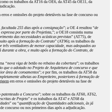
bem como os trabalhos da AT16 da OE6, da AT45 da OE11, da
djudicação.
erros e omissões do projeto detetáveis na fase de concurso ou
facultada 255 dias após a consignação
”; a OE 4 resultou “
de
expressa por parte do Projetista
,”; a OE18 consistiu numa
imento das necessidades acústicas previstas
” (AT75), de
 muito após a formação do Contrato
” (AT96); os trabalhos da
 por três ventiladores de menor capacidade, mas adequados ao
á durante a obra, e muito após a formação do Contrato, de
ma
“nova viga de betão no rebaixo da cobertura
”; os trabalhos
o que o adotado no Projeto de Arquitetura de concurso e que
aior área de coroamentos
”; e por fim, os trabalhos da AT58 da
mpletamente alheias ao Empreiteiro, posteriores à formação de
origem
em erros e omissões do projeto detetáveis na fase de
to patenteado a Concurso
”; sobre os trabalhos da AT60, AT62,
scritas de Projeto
” e os trabalhos da AT47 e AT68 da
idades
” ou “
quantificação de Quantidades adicionais, às já
 de concurso ou nos primeiros dias após a adjudicação.