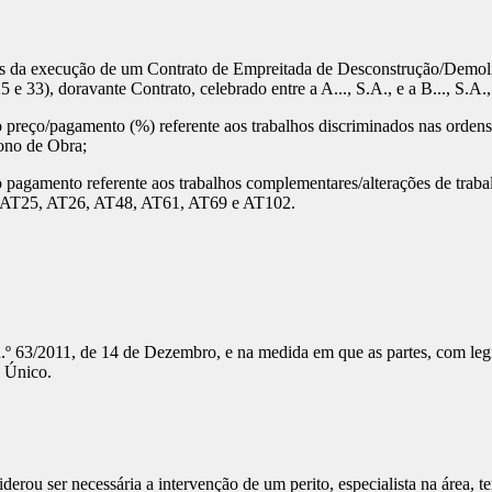
tes da execução de um Contrato de Empreitada de Desconstrução/Demoliç
5 e 33), doravante Contrato, celebrado entre a A..., S.A., e a B..., S.A.
preço/pagamento (%) referente aos trabalhos discriminados nas ordens d
ono de Obra;
o pagamento referente aos trabalhos complementares/alterações de trab
1, AT25, AT26, AT48, AT61, AT69 e AT102.
 n.º 63/2011, de 14 de Dezembro, e na medida em que as partes, com leg
o Único.
rou ser necessária a intervenção de um perito, especialista na área, ten