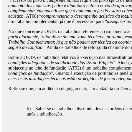
“
necessários para o cumprimento dos requisitos para efeito de li
aumento dos materiais (vidro e alumínio) entre o envio de aprov
complementar, entendendo-se que o aumento referido estará cober
acústico (AT68) “
comprometeria o desempenho acústico da totalid
um trabalho complementar, já que é necessário para “
assegurar os 
No que concerne à OE18, os trabalhos referentes ao isolamento a
particularmente, tratando-se de uma zona técnica e, portanto, espe
Trabalho Complementar, já que não podem ser técnica ou economic
segura do Edifício
”. Ainda os trabalhos de reforço da chaminé do 
Sobre a OE19, os trabalhos relativos à execução das Infraestrutura
condições adequadas de salubridade das ISs do Edifício
”. Ainda, 
subjacente ao leito de fundação (AT92) é um trabalho complementa
condições de fundação
”. Quanto à execução de portinholas metálic
acessos às instalações técnicas estão protegidos de forma adequ
Refira-se que, em audiência de julgamento, a mandatária do Deman
b) Saber se os trabalhos discriminados nas ordens de exe
após a adjudicação.