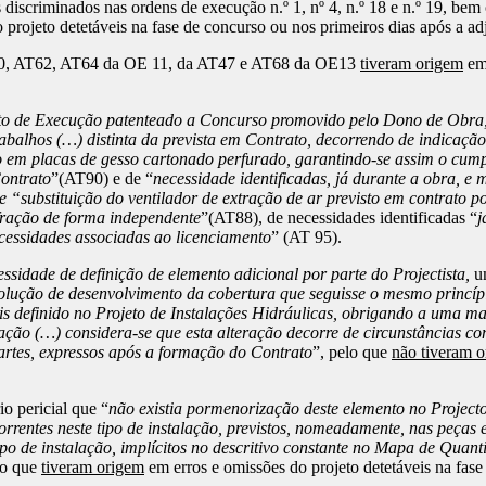
 discriminados nas ordens de execução n.º 1, nº 4, n.º 18 e n.º 19, 
 projeto detetáveis na fase de concurso ou nos primeiros dias após a a
60, AT62, AT64 da OE 11, da AT47 e AT68 da OE13
tiveram origem
em 
to de Execução patenteado a Concurso promovido pelo Dono de Obra, 
abalhos (…) distinta da prevista em Contrato, decorrendo de indicação 
 em placas de gesso cartonado perfurado, garantindo-se assim o cumpr
Contrato
”(AT90) e de “
necessidade identificadas, já durante a obra, e
de “substituição do ventilador de extração de ar previsto em contrato
fração de forma independente
”(AT88), de necessidades identificadas “
j
cessidades associadas ao licenciamento
” (AT 95).
essidade de definição de elemento adicional por parte do Projectista,
u
olução de desenvolvimento da cobertura que seguisse o mesmo princípi
is definido no Projeto de Instalações Hidráulicas, obrigando a uma m
ção (…) considera-se que esta alteração decorre de circunstâncias co
 partes, expressos após a formação do Contrato
”, pelo que
não tiveram 
o pericial que “
não existia pormenorização deste elemento no Projec
rrentes neste tipo de instalação, previstos, nomeadamente, nas peças e
ipo de instalação, implícitos no descritivo constante no Mapa de Quant
lo que
tiveram origem
em erros e omissões do projeto detetáveis na fase