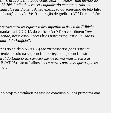
r, “
o artigo identificado como 58.2 – “Maior valia devido ao
o) - 12.76%” não deverá ser enquadrado enquanto trabalho
láusulas jurídicas)
”. A não execução do acréscimo de teto falso
a alteração do vão Ve19, alteração de grelhas (AT71), é também
ssários para assegurar o desempenho acústico do Edifício,
 guardas na LOGGIA do edifício A (AT90) constituem “
um
endo, neste caso, necessários para assegurar a utilização
tural do Edifício
”.
rias do edifício A (AT88) são “
necessários para garantir
tente do solo na sequência de deteção de potencial estrutura
ral do Edifício ao caracterizar de forma mais precisa as
 B (AT 95), são trabalhos “
necessários para assegurar que os
nto
”.
.
do projeto detetáveis na fase de concurso ou nos primeiros dias