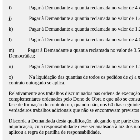
i) Pagar à Demandante a quantia reclamada no valor de 4.463,
j) Pagar à Demandante a quantia reclamada no valor de 1.425,
k) Pagar à Demandante a quantia reclamada no valor de 1.243,9
l) Pagar à Demandante a quantia reclamada no valor de 4.046,3
m) Pagar à Demandante a quantia reclamada no valor de 3.573,86
Democrática;
n) Pagar à Demandante a quantia reclamada no valor de 1.523,0
o) Na liquidação das quantias de todos os pedidos de
a)
a
n
contrato outorgado se aplica.
Relativamente aos trabalhos discriminados nas ordens de execução 
complementares ordenados pelo Dono de Obra e que não se consub
fase de formação do contrato ou, quando não, nos 60 dias seguint
verdadeiros trabalhos adicionais que não se encontravam previstos 
Discorda a Demandada desta qualificação, alegando que parte dos t
adjudicação, cuja responsabilidade deve ser analisada à luz dos n.
aplicou a regra de partilha de responsabilidade.