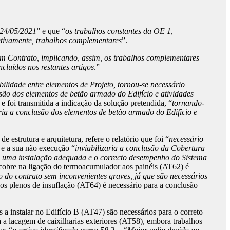
 24/05/2021
” e que “
os trabalhos constantes da OE 1,
fetivamente, trabalhos complementares
”.
s em Contrato, implicando, assim, os trabalhos complementares
cluídos nos restantes artigos
.”
ilidade entre elementos de Projeto, tornou-se necessário
usão dos elementos de betão armado do Edifício e atividades
 foi transmitida a indicação da solução pretendida, “
tornando-
ria a conclusão dos elementos de betão armado do Edifício e
 estrutura e arquitetura, refere o relatório que foi “
necessário
 e a sua não execução “
inviabilizaria a conclusão da Cobertura
 uma instalação adequada e o correcto desempenho do Sistema
cobre na ligação do termoacumulador aos painéis (AT62) é
do contrato sem inconvenientes graves, já que são necessários
vos plenos de insuflação (AT64) é necessário para a conclusão
 a instalar no Edifício B (AT47) são necessários para o correto
á a lacagem de caixilharias exteriores (AT58), embora trabalhos