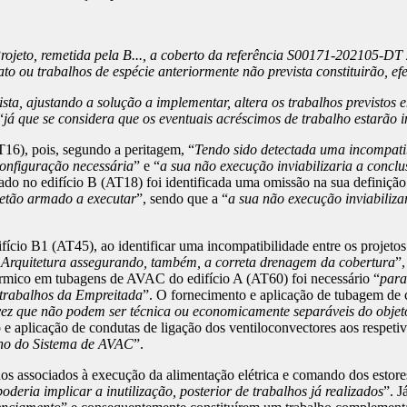
Projeto, remetida pela B..., a coberto da referência S00171-202105-DT
o ou trabalhos de espécie anteriormente não prevista constituirão, e
ista, ajustando a solução a implementar, altera os trabalhos previsto
“
já que se considera que os eventuais acréscimos de trabalho estarão in
T16), pois, segundo a peritagem, “
Tendo sido detectada uma incompatib
configuração necessária
” e “
a sua não execução inviabilizaria a concl
o no edifício B (AT18) foi identificada uma omissão na sua definição e
betão armado a executar
”, sendo que a “
a sua não execução inviabiliza
cio B1 (AT45), ao identificar uma incompatibilidade entre os projetos de
e Arquitetura assegurando, também, a correta drenagem da cobertura
”,
térmico em tubagens de AVAC do edifício A (AT60) foi necessário “
para
 trabalhos da Empreitada
”. O fornecimento e aplicação de tubagem de 
ez que não podem ser técnica ou economicamente separáveis do objeto 
e aplicação de condutas de ligação dos ventiloconvectores aos respeti
nho do Sistema de AVAC
”.
os associados à execução da alimentação elétrica e comando dos estores
deria implicar a inutilização, posterior de trabalhos já realizados
”. J