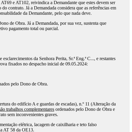
, AT69 e AT102, reivindica a Demandante que estes devem ser
o do contrato. Já a Demandada considera que as referências em
sponsabilidade da Demandante, pelo que nada deve.
Dono de Obra. Já a Demandada, por sua vez, sustenta que
tivo pagamento total ou parcial.
sclarecimentos da Senhora Perita, Sr.ª Eng.ª C..., e restantes
va fixados no despacho inicial de 09.05.2024:
enados pelo Dono de Obra.
rtura do edifício A e guardas de escadas), n.º 11 (Alteração da
são trabalhos complementares
ordenados pelo Dono de Obra e
rato sem inconvenientes graves.
entação elétrica, lacagem de caixilharia e teto falso
 da AT 58 da OE13.