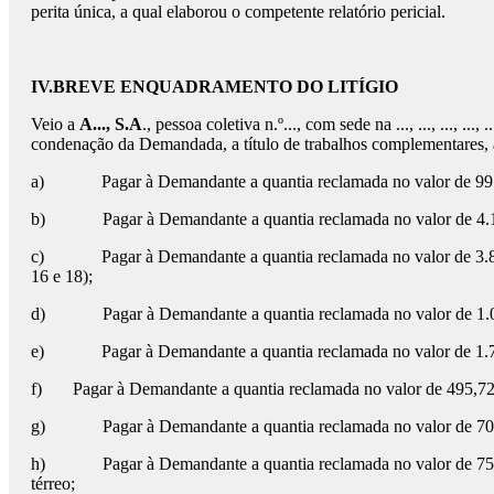
perita única, a qual elaborou o competente relatório pericial.
IV.
BREVE ENQUADRAMENTO DO LITÍGIO
Veio a
A..., S.A
., pessoa coletiva n.º..., com sede na ..., ..., ..., ..., ...
condenação da Demandada, a título de trabalhos complementares, 
a) Pagar à Demandante a quantia reclamada no valor de 99.385
b) Pagar à Demandante a quantia reclamada no valor de 4.185,2
c) Pagar à Demandante a quantia reclamada no valor de 3.850,80
16 e 18);
d) Pagar à Demandante a quantia reclamada no valor de 1.039,0
e) Pagar à Demandante a quantia reclamada no valor de 1.775,0
f) Pagar à Demandante a quantia reclamada no valor de 495,72€, 
g) Pagar à Demandante a quantia reclamada no valor de 702,00
h) Pagar à Demandante a quantia reclamada no valor de 758,34
térreo;