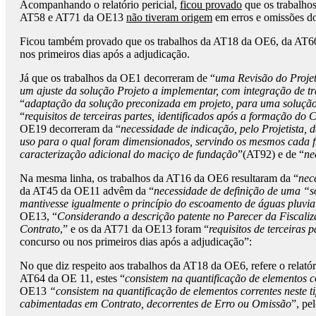
Acompanhando o relatório pericial,
ficou provado
que os trabalhos
AT58 e AT71 da OE13
não tiveram origem
em erros e omissões do
Ficou também provado que os trabalhos da AT18 da OE6, da AT
nos primeiros dias após a adjudicação.
Já que os trabalhos da OE1 decorreram de “
uma Revisão do Proje
um ajuste da solução Projeto a implementar, com integração de tr
“
adaptação da solução preconizada em projeto, para uma solução
“
requisitos de terceiras partes, identificados após a formação do 
OE19 decorreram da “
necessidade de indicação, pelo Projetista, 
uso para o qual foram dimensionados, servindo os mesmos cada 
caracterização adicional do maciço de fundação
”(AT92) e de “
ne
Na mesma linha, os trabalhos da AT16 da OE6 resultaram da “
nec
da AT45 da OE11 advêm da “
necessidade de definição de uma “s
mantivesse igualmente o princípio do escoamento de águas pluvia
OE13, “
Considerando a descrição patente no Parecer da Fiscaliza
Contrato
,” e os da AT71 da OE13 foram “
requisitos de terceiras
concurso ou nos primeiros dias após a adjudicação”:
No que diz respeito aos trabalhos da AT18 da OE6, refere o relatóri
AT64 da OE 11, estes “
consistem na quantificação de elementos co
OE13
“consistem na quantificação de elementos correntes neste t
cabimentadas em Contrato, decorrentes de Erro ou Omissão
”, pe