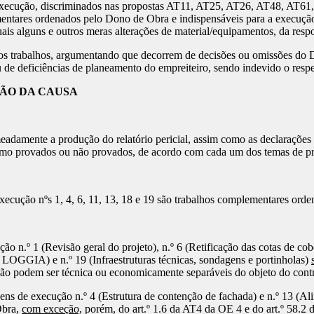
execução, discriminados nas propostas AT11, AT25, AT26, AT48, AT61
mentares ordenados pelo Dono de Obra e indispensáveis para a execuçã
uais alguns e outros meras alterações de material/equipamentos, da re
os trabalhos, argumentando que decorrem de decisões ou omissões do 
 de deficiências de planeamento do empreiteiro, sendo indevido o respe
SÃO DA CAUSA
amente a produção do relatório pericial, assim como as declarações e e
mo provados ou não provados, de acordo com cada um dos temas de pro
xecução nºs 1, 4, 6, 11, 13, 18 e 19 são trabalhos complementares ord
o n.º 1 (Revisão geral do projeto), n.º 6 (Retificação das cotas de cobe
a LOGGIA) e n.º 19 (Infraestruturas técnicas, sondagens e portinholas)
 não podem ser técnica ou economicamente separáveis do objeto do cont
ens de execução n.º 4 (Estrutura de contenção de fachada) e n.º 13 (Alim
Obra,
com exceção,
porém, do art.º 1.6 da AT4 da OE 4 e do art.º 58.2