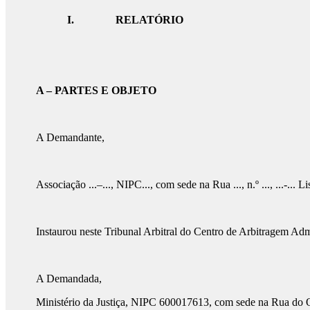
I.
RELATÓRIO
A – PARTES E OBJETO
A Demandante,
Associação ...–..., NIPC..., com sede na Rua ..., n.º ..., ...-... L
Instaurou neste Tribunal Arbitral do Centro de Arbitragem Ad
A Demandada,
Ministério da Justiça, NIPC 600017613, com sede na Rua do Ou