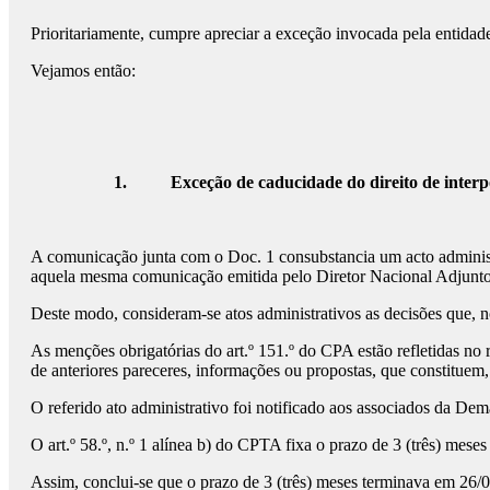
Prioritariamente, cumpre apreciar a exceção invocada pela entid
Vejamos então:
1.
Exceção de caducidade do direito de inter
A comunicação junta com o Doc. 1 consubstancia um acto administrati
aquela mesma comunicação emitida pelo Diretor Nacional Adjunto,
Deste modo, consideram-se atos administrativos as decisões que, no
As menções obrigatórias do art.º 151.º do CPA estão refletidas n
de anteriores pareceres, informações ou propostas, que constituem, 
O referido ato administrativo foi notificado aos associados da D
O art.º 58.º, n.º 1 alínea b) do CPTA fixa o prazo de 3 (três) mes
Assim, conclui-se que o prazo de 3 (três) meses terminava em 26/