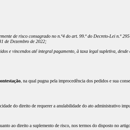
ente de risco consagrado no n.º4 do art. 99.º do Decreto-Lei n.º 29
ia 31 de Dezembro de 2022;
idos e vincendos até integral pagamento, à taxa legal supletiva, des
ontestação
, na qual pugna pela improcedência dos pedidos e sua cons
dade do direito de requerer a anulabilidade do ato administrativo im
nto ao direito a suplemento de risco, nos termos do disposto no artigo