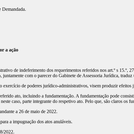
ade Demandada.
por a ação
vo de indeferimento dos requerimentos referidos nos art.º s 15.º, 27.º, 4
 juntamente com o parecer do Gabinete de Assessoria Jurídica, traduz
 exercício de poderes jurídico-administrativos, visem produzir efeitos j
o referido ato, incluindo a fundamentação. A fundamentação pode cons
neste caso, parte integrante do respetivo ato. Pelo que, são claros os f
emandante a 26 de maio de 2022.
es para a impugnação dos atos anuláveis.
08/2022.