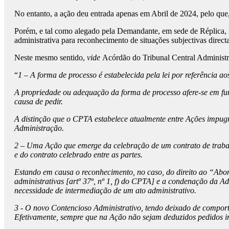
No entanto, a ação deu entrada apenas em Abril de 2024, pelo qu
Porém, e tal como alegado pela Demandante, em sede de Réplica, 
administrativa para reconhecimento de situações subjectivas direct
Neste mesmo sentido,
vide
Acórdão do Tribunal Central Administr
“
1 – A forma de processo é estabelecida pela lei por referência ao
A propriedade ou adequação da forma de processo afere-se em fu
causa de pedir.
A distinção que o CPTA estabelece atualmente entre Ações impugna
Administração.
2 – Uma Ação que emerge da celebração de um contrato de trabalho
e do contrato celebrado entre as partes.
Estando em causa o reconhecimento, no caso, do direito ao “Abon
administrativas [artº 37º, nº 1, f) do CPTA] e a condenação da 
necessidade de intermediação de um ato administrativo.
3 - O novo Contencioso Administrativo, tendo deixado de comport
Efetivamente, sempre que na Ação não sejam deduzidos pedidos im