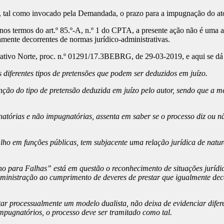
e, tal como invocado pela Demandada, o prazo para a impugnação do at
nos termos do art.º 85.º-A, n.º 1 do CPTA, a presente ação não é uma 
amente decorrentes de normas jurídico-administrativas.
ativo Norte, proc. n.º 01291/17.3BEBRG, de 29-03-2019, e aqui se dá
s diferentes tipos de pretensões que podem ser deduzidos em juízo.
nção do tipo de pretensão deduzida em juízo pelo autor, sendo que 
tórias e não impugnatórias, assenta em saber se o processo diz ou não
 em funções públicas, tem subjacente uma relação jurídica de natureza 
o para Falhas” está em questão o reconhecimento de situações jurídica
Administração ao cumprimento de deveres de prestar que igualmente de
ar processualmente um modelo dualista, não deixa de evidenciar difer
pugnatórios, o processo deve ser tramitado como tal.