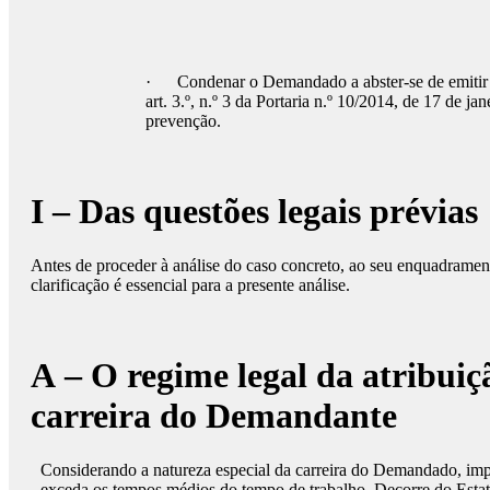
· Condenar o Demandado a abster-se de emitir or
art. 3.º, n.º 3 da Portaria n.º 10/2014, de 17 de 
prevenção.
I – Das questões legais prévias
Antes de proceder à análise do caso concreto, ao seu enquadramento
clarificação é essencial para a presente análise.
A – O regime legal da atribui
carreira do Demandante
Considerando a natureza especial da carreira do Demandado, impõe
exceda os tempos médios do tempo de trabalho. Decorre do Estatu