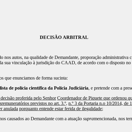
DECISÃO ARBITRAL
do nos autos, na qualidade de Demandante, proporação administrativa c
sua vinculação à jurisdição do CAAD, de acordo com o disposto no ar
tos que enunciamos de forma sucinta:
lista de polícia científica da Polícia Judiciária
, e pretende com a pres
 decisão proferida pelo Senhor
Coordenador de Piquete que ordenou q
sremuneratórios previstos no art. 3.º,
n.º 3 da Portaria n.o 10/2014, de 1
er anulada
porquanto entende estar ferida de ilegalidade
;
os causados ao Demandante com a atuação
supra
mencionada, nos ter