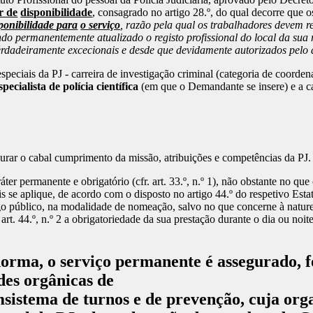
r de
disponibilidade
, consagrado no artigo 28.º, do qual decorre que 
ponibilidade para
o serviço
, razão pela qual os trabalhadores devem r
o permanentemente atualizado o registo profissional do local da sua r
erdadeiramente excecionais e desde que devidamente autorizados pelo d
especiais da PJ - carreira de investigação criminal (categoria de coorde
specialista de polícia científica
(em que o Demandante se insere) e a ca
gurar o cabal cumprimento da missão, atribuições e competências da PJ.
er permanente e obrigatório (cfr. art. 33.º, n.º 1), não obstante no que
ais se aplique, de acordo com o disposto no artigo 44.º do respetivo Es
go público, na modalidade de nomeação, salvo no que concerne à nature
rt. 44.º, n.º 2 a obrigatoriedade da sua prestação durante o dia ou noi
norma, o serviço permanente é assegurado, 
des orgânicas de
umsistema de turnos e de prevenção, cuja or