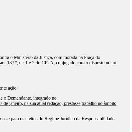
ontra o Ministério da Justiça, com morada na Praça do
t. 187.º, n.º 1 e 2 do CPTA, conjugado com o disposto no art.
ente ação:
ue o Demandante, integrado no
7 de janeiro, na sua atual redação, prestasse
trabalho no âmbito
mos e para os efeitos do Regime Jurídico da Responsabilidade