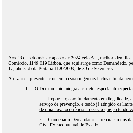
Aos 28 dias do mês de agosto de 2024 veio A..., melhor identifica
Comércio, 1149-019 Lisboa, que aqui surge como Demandado, pela 
1.º, alínea d) da Portaria 1120/2009, de 30 de Setembro.
A razão da presente ação tem na sua origem os factos e fundamen
1. O Demandante integra a carreira especial de
especia
· Impugnar, com fundamento em ilegalidade,
a
serviço
de prevenção, e tendo já atingido os limite
de uma nova ocorrência – decisão que pretende v
· Condenar o Demandado na reparação dos dan
Civil Extracontratual do Estado;