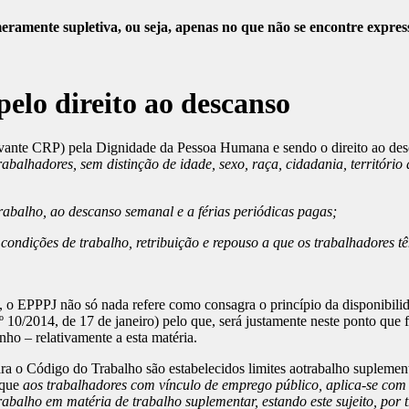
eramente supletiva, ou seja, apenas no que não se encontre expres
pelo direito ao descanso
vante CRP) pela Dignidade da Pessoa Humana e sendo o direito ao desca
rabalhadores, sem distinção de idade, sexo, raça, cidadania, território 
rabalho, ao descanso semanal e a férias periódicas pagas;
 condições de trabalho, retribuição e repouso a que os trabalhadores 
lho, o EPPPJ não só nada refere como consagra o princípio da disponib
 10/2014, de 17 de janeiro) pelo que, será justamente neste ponto que f
ho – relativamente a esta matéria.
ra o Código do Trabalho são estabelecidos limites aotrabalho suplement
e que
aos trabalhadores com vínculo de emprego público, aplica-se com 
rabalho em matéria de trabalho suplementar, estando este sujeito, por t