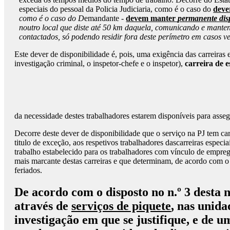
especiais do pessoal da Policia Judiciaria, como é o caso do
deve
como é o caso do D
emandante -
devem manter
permanente dis
noutro local que diste até 50 km daquela, comunicando e mantend
contactados, só podendo residir fora deste perímetro em casos v
Este dever de disponibilidade é, pois, uma exigência das carreiras 
investigação criminal, o inspetor-chefe e o inspetor),
carreira de e
da necessidade destes trabalhadores estarem disponíveis para asse
Decorre deste dever de disponibilidade que o serviço na PJ tem carát
titulo de exceção, aos respetivos trabalhadores dascarreiras especi
trabalho estabelecido para os trabalhadores com vínculo de empre
mais marcante destas carreiras e que determinam, de acordo com o a
feriados.
De acordo com o disposto no n.º 3 desta 
através de
serviços de piquete
, nas unida
investigação em que se justifique, e de 