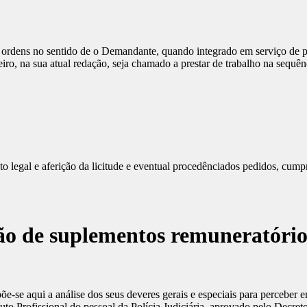
dens no sentido de o Demandante, quando integrado em serviço de prev
janeiro, na sua atual redação, seja chamado a prestar de trabalho na sequ
 legal e aferição da licitude e eventual procedênciados pedidos, cumpre
ção de suplementos remuneratório
-se aqui a análise dos seus deveres gerais e especiais para perceber 
to Profissional do pessoal da Polícia Judiciária, aprovado pelo Decret