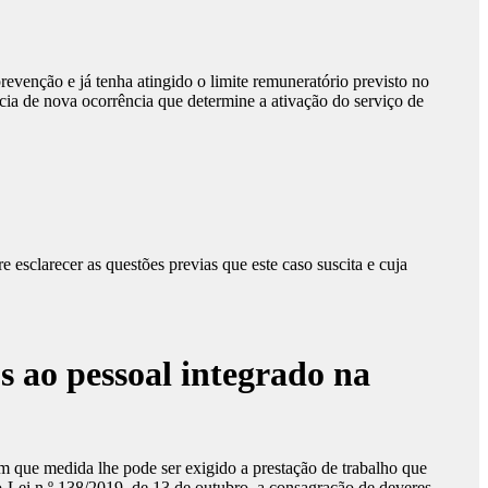
enção e já tenha atingido o limite remuneratório previsto no
ência de nova ocorrência que determine a ativação do serviço de
 esclarecer as questões previas que este caso suscita e cuja
s ao pessoal integrado na
em que medida lhe pode ser exigido a prestação de trabalho que
o-Lei n.º 138/2019, de 13 de outubro, a consagração de deveres