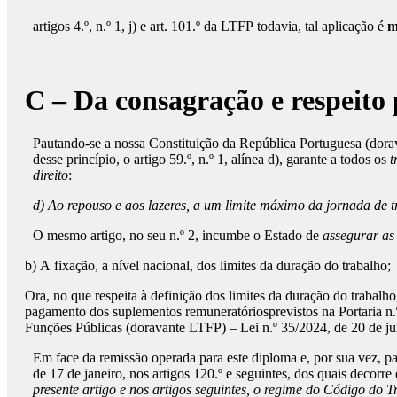
artigos 4.º, n.º 1, j) e art. 101.º da LTFP todavia, tal aplicação é
m
C – Da consagração e respeito 
Pautando-se a nossa Constituição da República Portuguesa (dora
desse princípio, o artigo 59.º, n.º 1, alínea d), garante a todos os
t
direito
:
d) Ao repouso e aos lazeres, a um limite máximo da jornada de t
O mesmo artigo, no seu n.º 2, incumbe o Estado de
assegurar as
b) A fixação, a nível nacional, dos limites da duração do trabalho;
Ora, no que respeita à definição dos limites da duração do traba
pagamento dos suplementos remuneratóriosprevistos na Portaria n.º
Funções Públicas (doravante LTFP) – Lei n.º 35/2024, de 20 de jun
Em face da remissão operada para este diploma e, por sua vez, pa
de 17 de janeiro, nos artigos 120.º e seguintes, dos quais decorr
presente artigo e nos artigos seguintes, o regime do Código do T