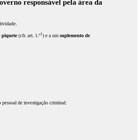
verno responsável pela área da
tividade.
1
 piquete
(cfr. art. 1.º
) e a um
suplemento de
o pessoal de investigação criminal: