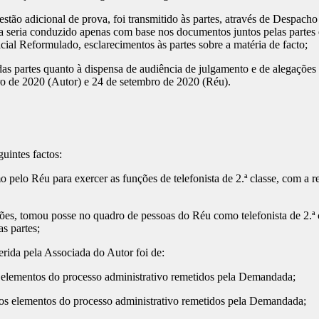
adicional de prova, foi transmitido às partes, através de Despacho I
 seria conduzido apenas com base nos documentos juntos pelas partes e 
cial Reformulado, esclarecimentos às partes sobre a matéria de facto;
rtes quanto à dispensa de audiência de julgamento e de alegações f
ro de 2020 (Autor) e 24 de setembro de 2020 (Réu).
intes factos:
elo Réu para exercer as funções de telefonista de 2.ª classe, com a
tomou posse no quadro de pessoas do Réu como telefonista de 2.ª cla
s partes;
da pela Associada do Autor foi de:
mentos do processo administrativo remetidos pela Demandada;
ementos do processo administrativo remetidos pela Demandada;