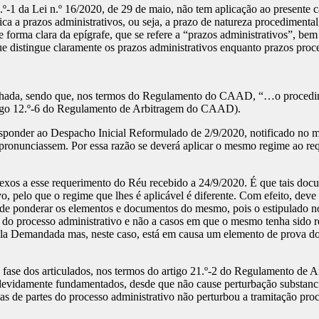
1 da Lei n.º 16/2020, de 29 de maio, não tem aplicação ao presente c
ica a prazos administrativos, ou seja, a prazo de natureza procedimental
a de forma clara da epígrafe, que se refere a “prazos administrativos”, 
 que distingue claramente os prazos administrativos enquanto prazos pro
nhada, sendo que, nos termos do Regulamento do CAAD, “…o procediment
tigo 12.º-6 do Regulamento de Arbitragem do CAAD).
sponder ao Despacho Inicial Reformulado de 2/9/2020, notificado no mes
pronunciassem. Por essa razão se deverá aplicar o mesmo regime ao re
os a esse requerimento do Réu recebido a 24/9/2020. É que tais docum
vo, pelo que o regime que lhes é aplicável é diferente. Com efeito, dev
al de ponderar os elementos e documentos do mesmo, pois o estipulado
de do processo administrativo e não a casos em que o mesmo tenha sido 
ela Demandada mas, neste caso, está em causa um elemento de prova do
a fase dos articulados, nos termos do artigo 21.º-2 do Regulamento d
devidamente fundamentados, desde que não cause perturbação substancial
s de partes do processo administrativo não perturbou a tramitação proc