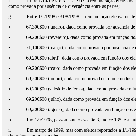
f. Entre 1/10/1997 e 31/12/1997, a remuneração efetivamente au
como provada por ausência de divergência entre as partes;
g. Entre 1/1/1998 e 31/8/1998, a remuneração efetivamente auf
• 67.300$00 (janeiro), dada como provada por ausência de div
• 69,200$00 (fevereiro), dada como provada em função dos el
• 71,100$00 (março), dada como provada por ausência de dive
• 69,200$00 (abril), dada como provada em função dos elemen
• 69,200$00 (maio), dada como provada em função dos elemen
• 69,200$00 (junho), dada como provada em função dos eleme
• 69,200$00 (subsídio de férias), dada como provada em funçã
• 69,200$00 (julho), dada como provada em função dos elemen
• 69,200$00 (agosto), dada como provada em função dos elem
h. Em 1/9/1998, passou para o escalão 3, índice 135, e a aufer
i. Em março de 1999, mas com efeitos reportados a 1/1/1998, tr
divergência entre as partes;