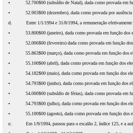
• 52.700$00 (subsídio de Natal), dada como provada em funçã
• 52.903$00 (dezembro), dada como provada por ausência de d
d. Entre 1/1/1994 e 31/8/1994, a remuneração efetivamente auf
• 53.800$00 (janeiro), dada como provada em função dos elem
• 52.006$00 (fevereiro) dada como provada em função dos ele
• 55.863$00 (março), dada como provada em função dos eleme
• 55.100$00 (abril), dada como provada em função dos elemen
• 54.182$00 (maio), dada como provada em função dos elemen
• 54.793$00 (junho), dada como provada em função dos eleme
• 54.000$00 (subsídio de férias), dada como provada em funçã
• 54.793$00 (julho), dada como provada em função dos elemen
• 55.100$00 (agosto), dada como provada em função dos elem
e. Em 1/9/1994, passou para o escalão 2, índice 125, e a auf