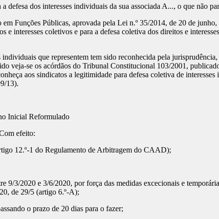
 a defesa dos interesses individuais da sua associada A..., o que não par
ho em Funções Públicas, aprovada pela Lei n.º 35/2014, de 20 de junho,
os e interesses coletivos e para a defesa coletiva dos direitos e interes
ses individuais que representem tem sido reconhecida pela jurisprudênci
tido veja-se os acórdãos do Tribunal Constitucional 103/2001, publicad
nheça aos sindicatos a legitimidade para defesa coletiva de interesses
9/13).
o Inicial Reformulado
 Com efeito:
rtigo 12.º-1 do Regulamento de Arbitragem do CAAD);
 9/3/2020 e 3/6/2020, por força das medidas excecionais e temporári
20, de 29/5 (artigo 6.º-A);
ando o prazo de 20 dias para o fazer;