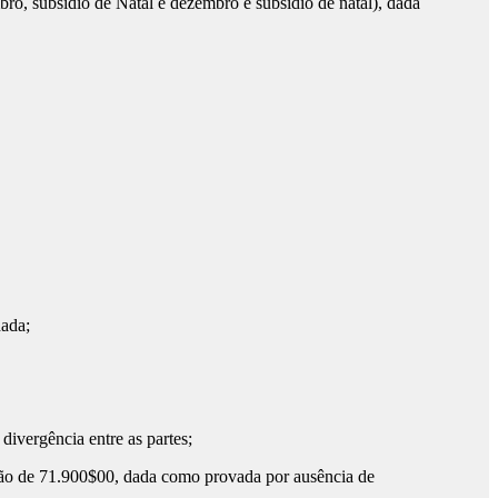
, subsídio de Natal e dezembro e subsídio de natal), dada
ada;
vergência entre as partes;
ão de 71.900$00, dada como provada por ausência de