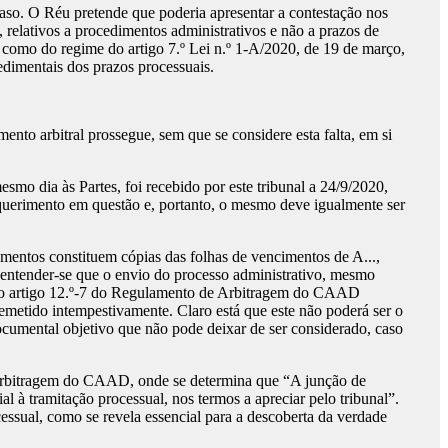
aso. O Réu pretende que poderia apresentar a contestação nos
, relativos a procedimentos administrativos e não a prazos de
bem como do regime do artigo 7.º Lei n.º 1-A/2020, de 19 de março,
cedimentais dos prazos processuais.
o arbitral prossegue, sem que se considere esta falta, em si
mo dia às Partes, foi recebido por este tribunal a 24/9/2020,
querimento em questão e, portanto, o mesmo deve igualmente ser
entos constituem cópias das folhas de vencimentos de A...,
e entender-se que o envio do processo administrativo, mesmo
 no artigo 12.º-7 do Regulamento de Arbitragem do CAAD
remetido intempestivamente. Claro está que este não poderá ser o
cumental objetivo que não pode deixar de ser considerado, caso
e Arbitragem do CAAD, onde se determina que “A junção de
 à tramitação processual, nos termos a apreciar pelo tribunal”.
essual, como se revela essencial para a descoberta da verdade