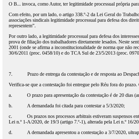
O B... invoca, como Autor, ter legitimidade processual própria para
Com efeito, por um lado, o artigo 338.º-2 da Lei Geral do Trabal
associações sindicais legitimidade processual para defesa dos direit
representem”.
Por outro lado, a legitimidade processual para defesa dos interes
prova de filiação dos trabalhadores diretamente lesados. Neste sen
2001 (onde se afirma a inconstitucionalidade de norma que não reco
30/6/2011 (proc. 0458/10) e do TCA Sul de 23/5/2013 (proc. 0970
7. Prazo de entrega da contestação e de resposta ao Despach
Verifica-se que a contestação foi entregue pelo Réu fora do prazo.
a. O prazo para apresentação da contestação é de 20 dias (a
b. A demandada foi citada para contestar a 5/3/2020;
c. Os prazos nos processos arbitrais estiveram suspensos entre
Lei n.º 1-A/2020, de 19/3 (artigo 7.º-1), alterada pela Lei n.º 16/20
d. A demandada apresentou a contestação a 3/7/2020, ultrapass