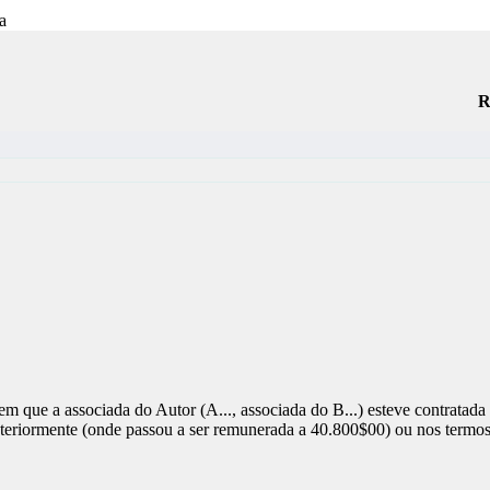
R
que a associada do Autor (A..., associada do B...) esteve contratada 
steriormente (onde passou a ser remunerada a 40.800$00) ou nos termo