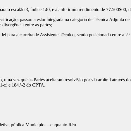
 escalão 3, índice 140, e a auferir um rendimento de 77.500$00, dad
cação, passou a estar integrada na categoria de Técnica Adjunta de Bi
divergência entre as partes;
 para a carreira de Assistente Técnico, sendo posicionada entre a 2.ª
stão, uma vez que as Partes aceitaram resolvê-lo por via arbitral atrav
º-1-c) e 184.º-2 do CPTA.
letiva pública Município ... enquanto Réu.