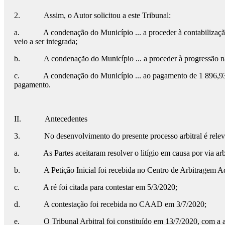
2. Assim, o Autor solicitou a este Tribunal:
a. A condenação do Município ... a proceder à contabilização do
veio a ser integrada;
b. A condenação do Município ... a proceder à progressão na ca
c. A condenação do Município ... ao pagamento de 1 896,93€, acr
pagamento.
II. Antecedentes
3. No desenvolvimento do presente processo arbitral é relevante
a. As Partes aceitaram resolver o litígio em causa por via arbitr
b. A Petição Inicial foi recebida no Centro de Arbitragem A
c. A ré foi citada para contestar em 5/3/2020;
d. A contestação foi recebida no CAAD em 3/7/2020;
e. O Tribunal Arbitral foi constituído em 13/7/2020, com a acei