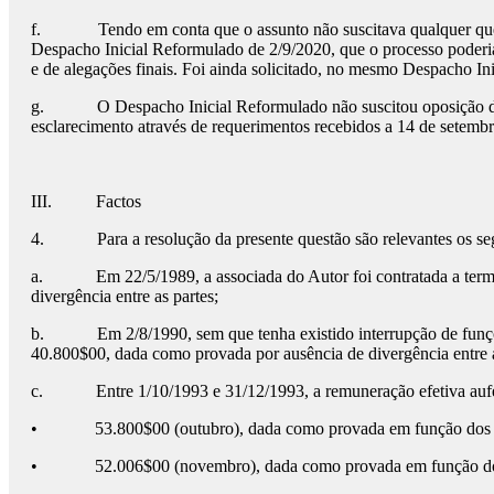
f. Tendo em conta que o assunto não suscitava qualquer questão 
Despacho Inicial Reformulado de 2/9/2020, que o processo poderia
e de alegações finais. Foi ainda solicitado, no mesmo Despacho Ini
g. O Despacho Inicial Reformulado não suscitou oposição das pa
esclarecimento através de requerimentos recebidos a 14 de setemb
III. Factos
4. Para a resolução da presente questão são relevantes os segu
a. Em 22/5/1989, a associada do Autor foi contratada a termo p
divergência entre as partes;
b. Em 2/8/1990, sem que tenha existido interrupção de funções, 
40.800$00, dada como provada por ausência de divergência entre a
c. Entre 1/10/1993 e 31/12/1993, a remuneração efetiva auferi
• 53.800$00 (outubro), dada como provada em função dos ele
• 52.006$00 (novembro), dada como provada em função dos el