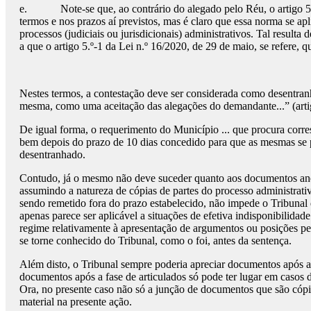
e. Note-se que, ao contrário do alegado pelo Réu, o artigo 5.º-
termos e nos prazos aí previstos, mas é claro que essa norma se apl
processos (judiciais ou jurisdicionais) administrativos. Tal result
a que o artigo 5.º-1 da Lei n.º 16/2020, de 29 de maio, se refere,
Nestes termos, a contestação deve ser considerada como desentra
mesma, como uma aceitação das alegações do demandante...” (ar
De igual forma, o requerimento do Município ... que procura corre
bem depois do prazo de 10 dias concedido para que as mesmas se 
desentranhado.
Contudo, já o mesmo não deve suceder quanto aos documentos anex
assumindo a natureza de cópias de partes do processo administrati
sendo remetido fora do prazo estabelecido, não impede o Tribun
apenas parece ser aplicável a situações de efetiva indisponibilida
regime relativamente à apresentação de argumentos ou posições p
se torne conhecido do Tribunal, como o foi, antes da sentença.
Além disto, o Tribunal sempre poderia apreciar documentos após 
documentos após a fase de articulados só pode ter lugar em casos 
Ora, no presente caso não só a junção de documentos que são cópia
material na presente ação.