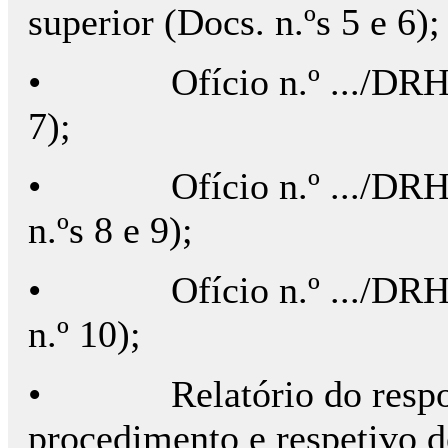
superior (Docs. n.ºs 5 e 6);
•
Ofício n.º .../DR
7);
•
Ofício n.º .../D
n.ºs 8 e 9);
•
Ofício n.º .../D
n.º 10);
•
Relatório do resp
procedimento e respetivo 