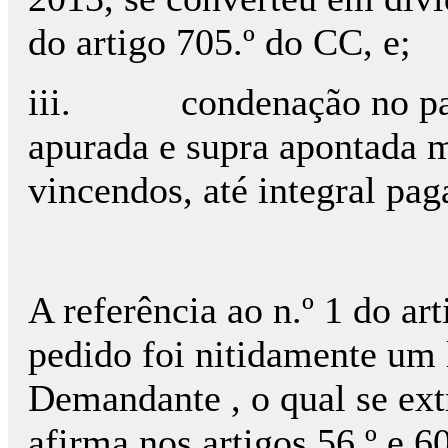
do artigo 705.º do CC, e;
iii.
condenação no pa
apurada e supra apontada m
vincendos, até integral pa
A referência ao n.º 1 do ar
pedido foi nitidamente um 
Demandante , o qual se extr
afirma nos artigos 56.º e 6