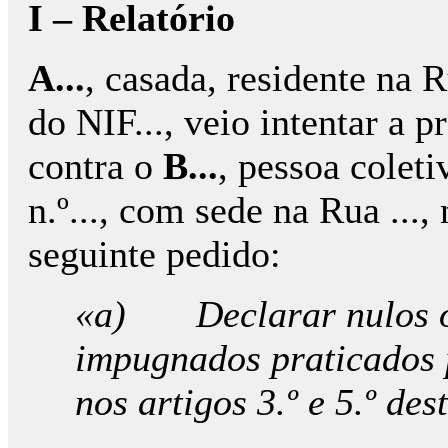
I – Relatório
A...
, casada, residente na Rua 
do NIF..., veio intentar a 
contra o
B...
, pessoa coleti
n.º..., com sede na Rua ..., 
seguinte pedido:
«a) Declarar nulos ou
impugnados praticados p
nos artigos 3.º e 5.º des