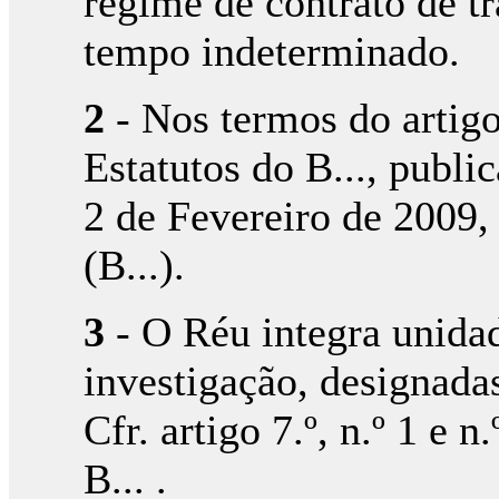
regime de contrato de t
tempo indeterminado.
2
- Nos termos do artigo 7
Estatutos do B..., publi
2 de Fevereiro de 2009, 
(B...).
3
- O Réu integra unidad
investigação, designadas
Cfr. artigo 7.º, n.º 1 e n
B... .