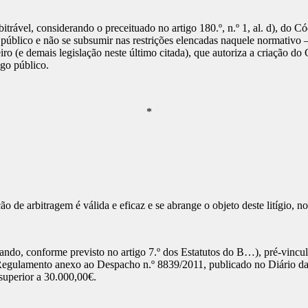
vel, considerando o preceituado no artigo 180.º, n.º 1, al. d), do Có
go público e não se subsumir nas restrições elencadas naquele normativo 
eiro (e demais legislação neste último citada), que autoriza a criação 
ego público.
*
 de arbitragem é válida e eficaz e se abrange o objeto deste litígio, n
conforme previsto no artigo 7.º dos Estatutos do B…), pré-vinculara
gulamento anexo ao Despacho n.º 8839/2011, publicado no Diário da Re
r superior a 30.000,00€.