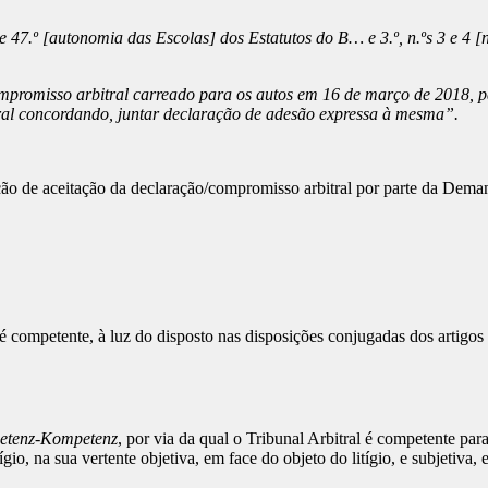
, e 47.º [autonomia das Escolas] dos Estatutos do B… e 3.º, n.ºs 3 e 4 [na
romisso arbitral carreado para os autos em 16 de março de 2018, para
tral concordando, juntar declaração de adesão expressa à mesma”.
ação de aceitação da declaração/compromisso arbitral por parte da De
l é competente, à luz do disposto nas disposições conjugadas dos arti
tenz-Kompetenz
, por via da qual o Tribunal Arbitral é competente par
gio, na sua vertente objetiva, em face do objeto do litígio, e subjetiva,