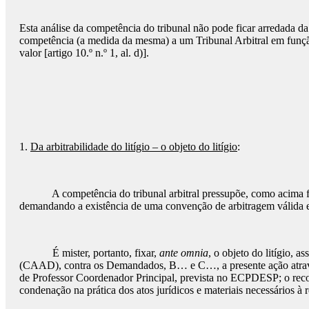
Esta análise da competência do tribunal não pode ficar arredada da
competência (a medida da mesma) a um Tribunal Arbitral em funçã
valor [artigo 10.º n.º 1, al. d)].
1.
Da arbitrabilidade do litígio – o objeto do litígio
:
A competência do tribunal arbitral pressupõe, como acima ficou di
demandando a existência de uma convenção de arbitragem válida e ef
É mister, portanto, fixar,
ante omnia
, o objeto do litígio, 
(CAAD), contra os Demandados, B… e C…, a presente ação através d
de Professor Coordenador Principal, prevista no ECPDESP; o reconh
condenação na prática dos atos jurídicos e materiais necessários à 