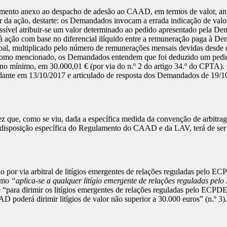
ulamento anexo ao despacho de adesão ao CAAD, em termos de valor, ant
da ação, destarte: os Demandados invocam a errada indicação de valor 
sível atribuir-se um valor determinado ao pedido apresentado pela De
or à ação com base no diferencial ilíquido entre a remuneração paga à
ipal, multiplicado pelo número de remunerações mensais devidas desde 
no, como mencionado, os Demandados entendem que foi deduzido um pedid
a, no mínimo, em 30.000,01 € (por via do n.º 2 do artigo 34.º do CPTA).
ante em 13/10/2017 e articulado de resposta dos Demandados de 19/1
z que, como se viu, dada a específica medida da convenção de arbitrag
de disposição específica do Regulamento do CAAD e da LAV, terá de ser
o por via arbitral de litígios emergentes de relações reguladas pelo
esmo
“aplica-se a qualquer litígio emergente de relações reguladas p
a dirimir os litígios emergentes de relações reguladas pelo ECPDESP
AD poderá dirimir litígios de valor não superior a 30.000 euros” (n.º 3).