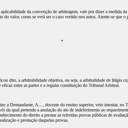
 aplicabilidade da convenção de arbitragem, vale por dizer a medida da 
o do valor, como se verá ser o caso vertido nos autos. Atente-se que
*
to, a arbitrabilidade objetiva, ou seja, a arbitralidade de litígio cu
icaz entre as partes e a regular constituição do Tribunal Arbitral.
assim: a Demandante, A…, docente do ensino superior, veio intentar, no 
a qual pretende a anulação do ato de indeferimento ao requerimento d
ecimento do direito a prestar as referidas provas públicas de avaliaçã
realização e prestação daquelas provas.