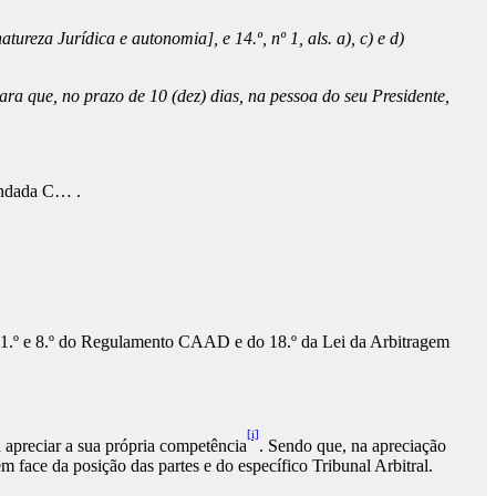
tureza Jurídica e autonomia], e 14.º, nº 1, als. a), c) e d)
 que, no prazo de 10 (dez) dias, na pessoa do seu Presidente,
mandada C… .
gos 1.º e 8.º do Regulamento CAAD e do 18.º da Lei da Arbitragem
[i]
a apreciar a sua própria competência
. Sendo que, na apreciação
 em face da posição das partes e do específico Tribunal Arbitral.