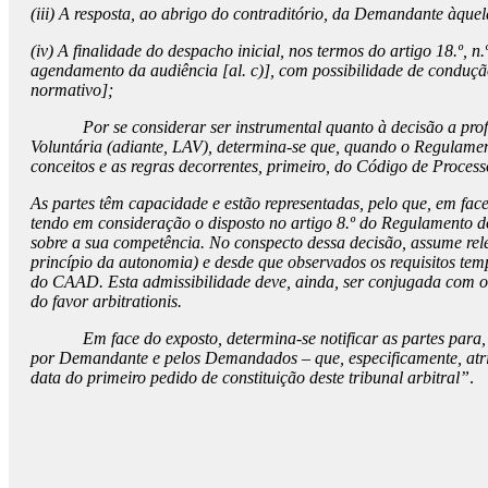
(iii) A resposta, ao abrigo do contraditório, da Demandante àq
(iv) A finalidade do despacho inicial, nos termos do artigo 18.º, 
agendamento da audiência [al. c)], com possibilidade de condução
normativo];
Por se considerar ser instrumental quanto à decisão a proferir 
Voluntária (adiante, LAV), determina-se que, quando o Regulamen
conceitos e as regras decorrentes, primeiro, do Código de Process
As partes têm capacidade e estão representadas, pelo que, em fac
tendo em consideração o disposto no artigo 8.º do Regulamento do
sobre a sua competência. No conspecto dessa decisão, assume rel
princípio da autonomia) e desde que observados os requisitos temp
do CAAD. Esta admissibilidade deve, ainda, ser conjugada com o d
do favor arbitrationis.
Em face do exposto, determina-se notificar as partes para, em 3
por Demandante e pelos Demandados – que, especificamente, atrib
data do primeiro pedido de constituição deste tribunal arbitral”
.