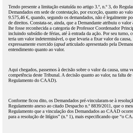
Tendo presente a limitação estatuída no artigo 3.º, n.º 3, do Reg
Demandados em sede de contestação, por exceção, quanto ao valor 
9.575,46 €, quando, segundo os demandados, não é legalmente pos
de direitos. Constata-se, ainda, que a Demandante atribuiu o val
lhe fosse reconhecida a categoria de Professor Coordenador Princ
incluindo subsídio de férias, até à entrada da ação. Por seu tur
teria um valor indeterminável, o que levaria a fixar valor da caus
expressamente exercido (
apud
articulado apresentado pela Demand
entendimento quanto ao valor.
Aqui chegados, passemos à decisão sobre o valor da causa, uma ve
competência deste Tribunal. A decisão quanto ao valor, na falta 
Regulamento do CAAD).
Conforme ficou dito, os Demandados pré-vincularam-se à resoluçã
Regulamento anexo ao citado Despacho n.º 8839/2011, que o m
Regulamento que a vinculação dos Demandados ao CAAD ocorre “par
para a resolução de litígios” (n.º 1), mais especificando que “o CA