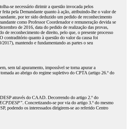
olha-se necessário dirimir a questão invocada pelos
feita pela Demandante quanto à ação, atribuindo-lhe o valor de
mandante, por ter sido deduzido um pedido de reconhecimento
 Demandante como Professor Coordenador e remuneração devida se
dezembro de 2016, data do pedido de realização das provas,
o de reconhecimento de direito, pelo que, o presente processo
 O contraditório quanto à questão do valor da causa foi
0/2017), mantendo e fundamentando as partes o seu
em, sem tal apuramento, impossível se torna apurar a
 tomada ao abrigo do regime supletivo do CPTA (artigo 26.º do
 ECPDESP através do CAAD. Decorrendo do artigo 2.º do
elo ECPDESP”
. Concretizando-se por via do artigo 3.º do mesmo
, podendo os interessados dirigirem-se ao referido Centro