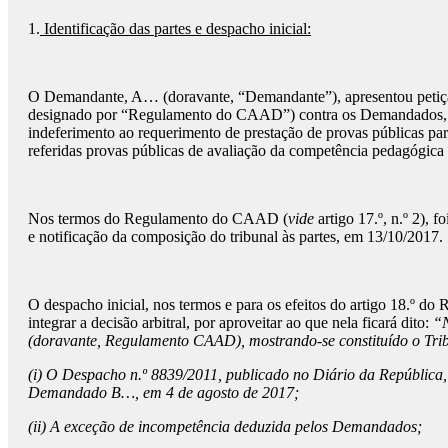
1.
Identificação das partes e despacho inicial:
O Demandante, A… (doravante, “Demandante”), apresentou petição 
designado por “Regulamento do CAAD”) contra os Demandados, B… 
indeferimento ao requerimento de prestação de provas públicas par
referidas provas públicas de avaliação da competência pedagógica e 
Nos termos do Regulamento do CAAD (
vide
artigo 17.º, n.º 2), 
e notificação da composição do tribunal às partes, em 13/10/2017.
O despacho inicial, nos termos e para os efeitos do artigo 18.º d
integrar a decisão arbitral, por aproveitar ao que nela ficará dito:
“N
(doravante, Regulamento CAAD), mostrando-se constituído o Trib
(i) O Despacho n.º 8839/2011, publicado no Diário da República, 
Demandado B…, em 4 de agosto de 2017;
(ii) A exceção de incompetência deduzida pelos Demandados;