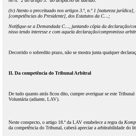
no n.º 2 do artigo 3.º do despacho de adesão.
(iv) Atento o preceituado nos artigos 3.º, n.º 1 [natureza jurídica]
[competências do Presidente], dos Estatutos da C…;
Notifique-se a Demandada C…, juntando cópia da declaração/comp
nisso tendo interesse e com aquela declaração/compromisso arbi
Decorrido o sobredito prazo, não se mostra junta qualquer declar
II. Da competência do Tribunal Arbitral
De tudo quanto atrás ficou dito, cumpre averiguar se este Tribuna
Voluntária (adiante, LAV).
Neste conspecto, o artigo 18.º da LAV estabelece a regra da
Kompe
da competência do Tribunal, caberá apreciar a arbitrabilidade do lití