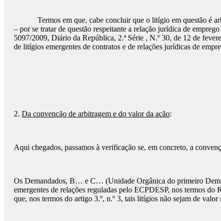
Termos em que, cabe concluir que o litígio em questão é arbitrá
– por se tratar de questão respeitante a relação jurídica de empre
5097/2009, Diário da República, 2.ª Série , N.º 30, de 12 de fever
de litígios emergentes de contratos e de relações jurídicas de empr
2.
Da convenção de arbitragem e do valor da ação
:
Aqui chegados, passamos à verificação se, em concreto, a convenção
Os Demandados, B… e C… (Unidade Orgânica do primeiro Demando, 
emergentes de relações reguladas pelo ECPDESP, nos termos do Re
que, nos termos do artigo 3.º, n.º 3, tais litígios não sejam de valo