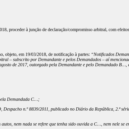
018, proceder à junção de declaração/compromisso arbitral, com efeito
o, objeto, em 19/03/2018, de notificação à partes:
“Notificados Demand
bitral – subscrito por Demandante e pelos Demandados – aí menciona
de agosto de 2017, outorgado pela Demandante e pelo Demandado B…,
ta pela Demandada C…;
D, Despacho n.º 8839/2011, publicado no Diário da República, 2.ª sér
 autos, nem nada se refere que tenha sido ouvida a C…, nem nele se en