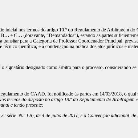
inicial nos termos do artigo 10.º do Regulamento de Arbitragem do C
e C… (doravante, “Demandados”), estando as partes suficientemente 
a transitar para a Categoria de Professor Coordenador Principal, previ
técnico científica; e a condenação na prática dos atos jurídicos e mater
foi o signatário designado como árbitro para o processo, considerando-se 
o Regulamento do CAAD, foi notificado às partes em 14/03/2018, o qual 
os termos do disposto no artigo 18.º do Regulamento de Arbitragem A
unal e tendo presente:
2.ª série, N.º 126, de 4 de julho de 2011, e a Convenção adicional, d