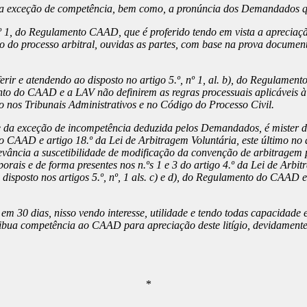
uela exceção de competência, bem como, a pronúncia dos Demandados q
n.º 1, do Regulamento CAAD, que é proferido tendo em vista a apreciaçã
 do processo arbitral, ouvidas as partes, com base na prova documental
e atendendo ao disposto no artigo 5.º, nº 1, al. b), do Regulamento
to do CAAD e a LAV não definirem as regras processuais aplicáveis à 
o nos Tribunais Administrativos e no Código do Processo Civil.
e da exceção de incompetência deduzida pelos Demandados, é mister de
 CAAD e artigo 18.º da Lei de Arbitragem Voluntária, este último no 
evância a suscetibilidade de modificação da convenção de arbitragem 
orais e de forma presentes nos n.ºs 1 e 3 do artigo 4.º da Lei de Arb
isposto nos artigos 5.º, nº, 1 als. c) e d), do Regulamento do CAAD e
0 dias, nisso vendo interesse, utilidade e tendo todas capacidade e 
ua competência ao CAAD para apreciação deste litígio, devidamente a
*