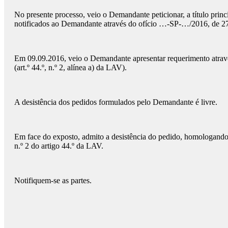
No presente processo, veio o Demandante peticionar, a título prin
notificados ao Demandante através do ofício …-SP-…/2016, de 2
Em 09.09.2016, veio o Demandante apresentar requerimento atravé
(art.º 44.º, n.º 2, alínea a) da LAV).
A desistência dos pedidos formulados pelo Demandante é livre.
Em face do exposto, admito a desistência do pedido, homologando-o
n.º 2 do artigo 44.º da LAV.
Notifiquem-se as partes.