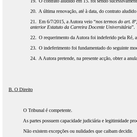
19. O contrato aludido em 15. foi sendo sucessivamen
20. A última renovação, até à data, do contrato aludid
21. Em 6/7/2015, a Autora veio “
nos termos do art. 8º
anterior Estatuto da Carreira Docente Universitária
”.
22. O requerimento da Autora foi indeferido pela Ré, 
23. O indeferimento foi fundamentado do seguinte mo
24. A Autora pretende, na presente acção, obter a anu
B. O Direito
O Tribunal é competente.
As partes possuem capacidade judiciária e legitimidade proc
Não existem excepções ou nulidades que caibam decidir.