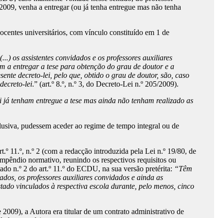
2009, venha a entregar (ou já tenha entregue mas não tenha
 docentes universitários, com vínculo constituído em 1 de
(...) os assistentes convidados e os professores auxiliares
m a entregar a tese para obtenção do grau de doutor e a
ente decreto-lei, pelo que, obtido o grau de doutor, são, caso
decreto-lei
.” (art.º 8.º, n.º 3, do Decreto-Lei n.º 205/2009).
lei já tenham entregue a tese mas ainda não tenham realizado as
xclusiva, pudessem aceder ao regime de tempo integral ou de
.º 11.º, n.º 2 (com a redacção introduzida pela Lei n.º 19/80, de
ompêndio normativo, reunindo os respectivos requisitos ou
ado n.º 2 do art.º 11.º do ECDU, na sua versão pretérita:
“Têm
ados, os professores auxiliares convidados e ainda as
tado vinculados à respectiva escola durante, pelo menos, cinco
009), a Autora era titular de um contrato administrativo de