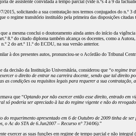
ria de assistente convidada a tempo parcial (vide n.ºs 4 a 9 da factual
2015, solicitando a sua contratação nos termos conjugados do n.º 3 do a
ue o regime transitório instituído pela primeira das disposições citadas 
que a mesma conclui o doutoramento ainda antes do início da vigência 
o art.º 8.º do citado diploma também alcança os docentes, como a Autora
 n.º 2 do art.º 11.º do ECDU, na sua versão anterior.
milar à dos presentes autos, pronunciou-se o Acórdão do Tribunal Cen
de da decisão da Instituição Universitária, considerou que “
o regime tra
xercer o direito de entrar na carreira docente, sendo que tal direito p
as as condições ou requisitos legais para requerer a sua contratação, a
irmava que “
Optando por não exercer então esse direito, entrado em
l só poderia ser apreciado à luz do regime vigente e não do revogado, 
to do requerimento apresentado em 6 de Outubro de 2009 tinha de ser p
tros, o Ac do STA de 6.Jun2007 – Recurso n° 734/06).
”
te exercer as suas funções em regime de tempo parcial e não integral (