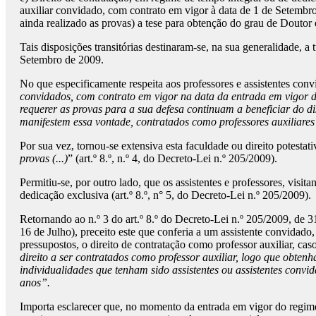
auxiliar convidado, com contrato em vigor à data de 1 de Setembr
ainda realizado as provas) a tese para obtenção do grau de Doutor 
Tais disposições transitórias destinaram-se, na sua generalidade, a
Setembro de 2009.
No que especificamente respeita aos professores e assistentes conv
convidados, com contrato em vigor na data da entrada em vigor do
requerer as provas para a sua defesa continuam a beneficiar do dis
manifestem essa vontade, contratados como professores auxiliares 
Por sua vez, tornou-se extensiva esta faculdade ou direito potestati
provas (...)
” (art.º 8.º, n.º 4, do Decreto-Lei n.º 205/2009).
Permitiu-se, por outro lado, que os assistentes e professores, vis
dedicação exclusiva (art.º 8.º, n° 5, do Decreto-Lei n.º 205/2009).
Retornando ao n.º 3 do art.º 8.º do Decreto-Lei n.º 205/2009, de 31
16 de Julho), preceito este que conferia a um assistente convidad
pressupostos, o direito de contratação como professor auxiliar, cas
direito a ser contratados como professor auxiliar, logo que obtenh
individualidades que tenham sido assistentes ou assistentes conv
anos”.
Importa esclarecer que, no momento da entrada em vigor do regime 