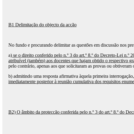
B1 Delimitação do objecto da acção
No fundo e procurando delimitar as questões em discussão nos pres
a)
se o direito conferido pelo n.º 3 do art.º 8.º do Decreto-Lei n.
atribuível (também) aos docentes que hajam obtido o respectivo g
pelo contrário, apenas aos que solicitaram as provas ou obtiveram 
b) admitindo uma resposta afirmativa àquela primeira interrogação
imediatamente posterior à reunião cumulativa dos requisitos enumer
B2) O âmbito da protecção conferida pelo n.º 3 do art.º 8.º do Dec