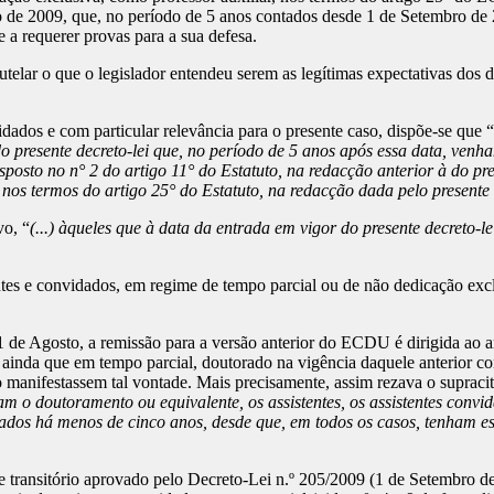
o de 2009, que, no período de 5 anos contados desde 1 de Setembro de 
e a requerer provas para a sua defesa.
 tutelar o que o legislador entendeu serem as legítimas expectativas dos
idados e com particular relevância para o presente caso, dispõe-se que “
 presente decreto-lei que, no período de 5 anos após essa data, venha
posto no n° 2 do artigo 11° do Estatuto, na redacção anterior à do pres
nos termos do artigo 25° do Estatuto, na redacção dada pelo presente 
vo, “
(...) àqueles que à data da entrada em vigor do presente decreto-
itantes e convidados, em regime de tempo parcial ou de não dedicação e
 de Agosto, a remissão para a versão anterior do ECDU é dirigida ao art
o, ainda que em tempo parcial, doutorado na vigência daquele anterior c
o manifestassem tal vontade. Mais precisamente, assim rezava o supracit
am o doutoramento ou equivalente, os assistentes, os assistentes convid
idados há menos de cinco anos, desde que, em todos os casos, tenham es
transitório aprovado pelo Decreto-Lei n.º 205/2009 (1 de Setembro de 2