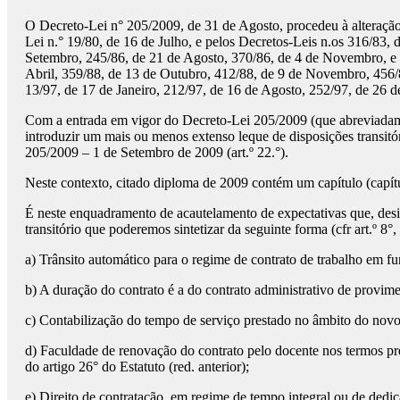
O Decreto-Lei n° 205/2009, de 31 de Agosto, procedeu à alteraçã
Lei n.° 19/80, de 16 de Julho, e pelos Decretos-Leis n.os 316/83, 
Setembro, 245/86, de 21 de Agosto, 370/86, de 4 de Novembro, e 3
Abril, 359/88, de 13 de Outubro, 412/88, de 9 de Novembro, 456
13/97, de 17 de Janeiro, 212/97, de 16 de Agosto, 252/97, de 26 
Com a entrada em vigor do Decreto-Lei 205/2009 (que abreviadame
introduzir um mais ou menos extenso leque de disposições transitór
205/2009 – 1 de Setembro de 2009 (art.º 22.°).
Neste contexto, citado diploma de 2009 contém um capítulo (capítulo
É neste enquadramento de acautelamento de expectativas que, des
transitório que poderemos sintetizar da seguinte forma (cfr art.º 8°
a) Trânsito automático para o regime de contrato de trabalho em f
b) A duração do contrato é a do contrato administrativo de provime
c) Contabilização do tempo de serviço prestado no âmbito do novo
d) Faculdade de renovação do contrato pelo docente nos termos pr
do artigo 26° do Estatuto (red. anterior);
e) Direito de contratação, em regime de tempo integral ou de dedi