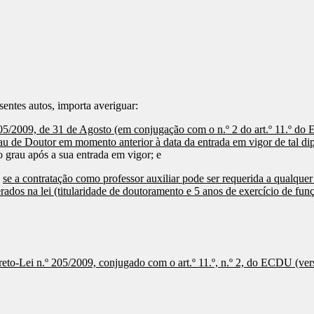
entes autos, importa averiguar:
º 205/2009, de 31 de Agosto (em conjugação com o n.º 2 do art.º 11.º do
rau de Doutor em momento anterior à data da entrada em vigor de tal d
o grau após a sua entrada em vigor; e
,
se a contratação como professor auxiliar pode ser requerida a qualqu
ados na lei (titularidade de doutoramento e 5 anos de exercício de fun
reto-Lei n.º 205/2009, conjugado com o art.º 11.º, n.º 2, do ECDU (vers