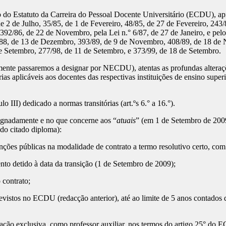
o do Estatuto da Carreira do Pessoal Docente Universitário (ECDU), a
de 2 de Julho, 35/85, de 1 de Fevereiro, 48/85, de 27 de Fevereiro, 243/
92/86, de 22 de Novembro, pela Lei n.° 6/87, de 27 de Janeiro, e pelo
/88, de 13 de Dezembro, 393/89, de 9 de Novembro, 408/89, de 18 de
de Setembro, 277/98, de 11 de Setembro, e 373/99, de 18 de Setembro.
nte passaremos a designar por NECDU), atentas as profundas alteraçõe
ias aplicáveis aos docentes das respectivas instituições de ensino super
 III) dedicado a normas transitórias (art.ºs 6.° a 16.°).
ignadamente e no que concerne aos “
atuais
” (em 1 de Setembro de 2009
, do citado diploma):
unções públicas na modalidade de contrato a termo resolutivo certo, co
nto detido à data da transição (1 de Setembro de 2009);
 contrato;
evistos no ECDU (redacção anterior), até ao limite de 5 anos contados
cação exclusiva, como professor auxiliar, nos termos do artigo 25° do 