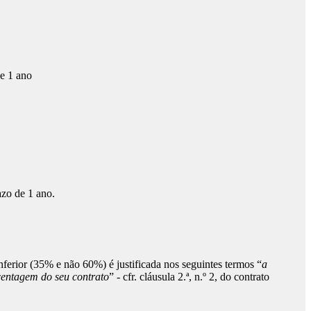
de 1 ano
azo de 1 ano.
ferior (35% e não 60%) é justificada nos seguintes termos “
a
rcentagem do seu contrato
” - cfr. cláusula 2.ª, n.º 2, do contrato