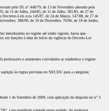
provado pelo DL n° 448/79, de 13 de Novembro alterado pela
85, de 11 de Julho, 244/85, de 11 de Julho, 381/85, de 27 de
s Decretos-Leis n.os 145/87, de 24 de Março, 147/88, de 27 de
 Novembro, 388/90, de 10 de Dezembro, 76/96, de 18 de Junho,
s introduzidas no regime até então vigente, havia que
ior, em funções à data do início da vigência do Decreto-Lei
) professores e assistentes convidados se estabelece o regime
m sujeição às regras previstas no NECDU para a categoria;
 desde 1 de Setembro de 2009, com aplicação do disposto no n° 3
ECDU, caso manifeste vontade nesse sentido, do professor