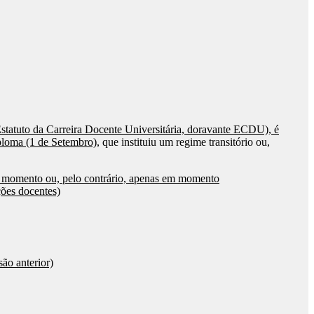
 Estatuto da Carreira Docente Universitária, doravante ECDU), é
iploma (1 de Setembro)
, que instituiu um regime transitório ou,
er momento ou, pelo contrário, apenas em momento
ções docentes)
ão anterior)