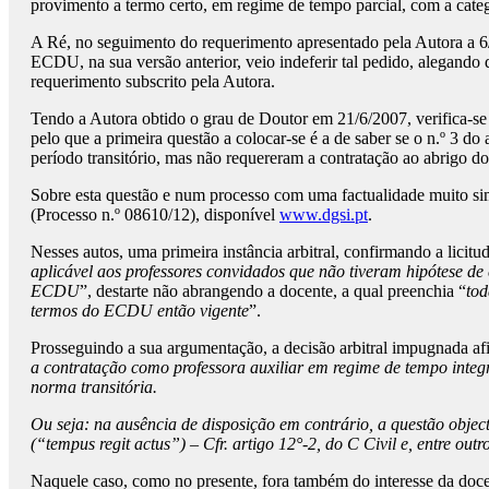
provimento a termo certo, em regime de tempo parcial, com a catego
A Ré, no seguimento do requerimento apresentado pela Autora a 6/7/
ECDU, na sua versão anterior, veio indeferir tal pedido, alegando q
requerimento subscrito pela Autora.
Tendo a Autora obtido o grau de Doutor em 21/6/2007, verifica-se 
pelo que a primeira questão a colocar-se é a de saber se o n.º 3 d
período transitório, mas não requereram a contratação ao abrigo do
Sobre esta questão e num processo com uma factualidade muito si
(Processo n.º 08610/12), disponível
www.dgsi.pt
.
Nesses autos, uma primeira instância arbitral, confirmando a licitu
aplicável aos professores convidados que não tiveram hipótese de e
ECDU
”, destarte não abrangendo a docente, a qual preenchia “
tod
termos do ECDU então vigente
”.
Prosseguindo a sua argumentação, a decisão arbitral impugnada af
a contratação como professora auxiliar em regime de tempo integra
norma transitória.
Ou seja: na ausência de disposição em contrário, a questão objec
(“tempus regit actus”) – Cfr. artigo 12°-2, do C Civil e, entre ou
Naquele caso, como no presente, fora também do interesse da docen