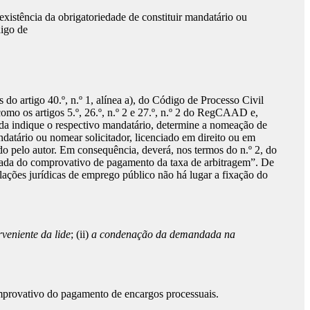
xistência da obrigatoriedade de constituir mandatário ou
digo de
o artigo 40.º, n.º 1, alínea a), do Código de Processo Civil
como os artigos 5.º, 26.º, n.º 2 e 27.º, n.º 2 do RegCAAD e,
ada indique o respectivo mandatário, determine a nomeação de
andatário ou nomear solicitador, licenciado em direito ou em
ado pelo autor. Em consequência, deverá, nos termos do n.º 2, do
hada do comprovativo de pagamento da taxa de arbitragem”. De
lações jurídicas de emprego público não há lugar a fixação do
rveniente da lide
; (ii)
a condenação da demandada na
mprovativo do pagamento de encargos processuais.