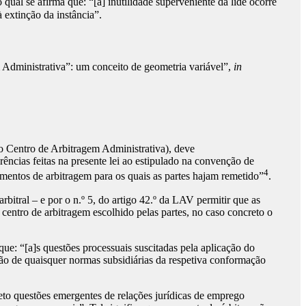
ual se afirma que: “[a] inutilidade superveniente da lide ocorre
à extinção da instância”.
dministrativa”: um conceito de geometria variável”,
in
(do Centro de Arbitragem Administrativa), deve
rências feitas na presente lei ao estipulado na convenção de
4
mentos de arbitragem para os quais as partes hajam remetido”
.
itral – e por o n.º 5, do artigo 42.º da LAV permitir que as
centro de arbitragem escolhido pelas partes, no caso concreto o
que: “[a]s questões processuais suscitadas pela aplicação do
ão de quaisquer normas subsidiárias da respetiva conformação
to questões emergentes de relações jurídicas de emprego