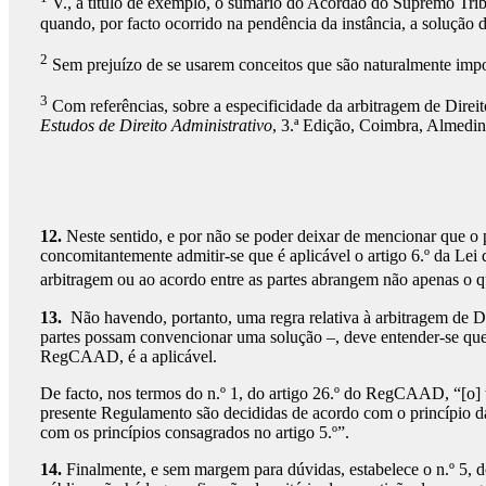
V., a título de exemplo, o sumário do Acórdão do Supremo Tribun
quando, por facto ocorrido na pendência da instância, a solução do 
2
Sem prejuízo de se usarem conceitos que são naturalmente impo
3
Com referências, sobre a especificidade da arbitragem de Di
Estudos de Direito Administrativo
, 3.ª Edição, Coimbra, Almedin
12.
Neste sentido, e por não se poder deixar de mencionar que o p
concomitantemente admitir-se que é aplicável o artigo 6.º da Lei 
arbitragem ou ao acordo entre as partes abrangem não apenas o q
13.
Não havendo, portanto, uma regra relativa à arbitragem de D
partes possam convencionar uma solução –, deve entender-se que,
RegCAAD, é a aplicável.
De facto, nos termos do n.º 1, do artigo 26.º do RegCAAD, “[o] tr
presente Regulamento são decididas de acordo com o princípio da
com os princípios consagrados no artigo 5.º”.
14.
Finalmente, e sem margem para dúvidas, estabelece o n.º 5, 