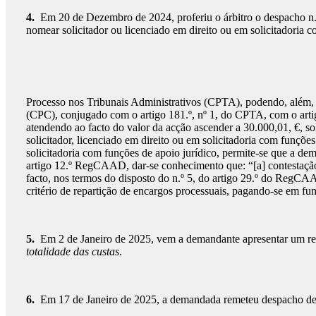
4.
Em 20 de Dezembro de 2024, proferiu o árbitro o despacho n.º 
nomear solicitador ou licenciado em direito ou em solicitadoria c
Processo nos Tribunais Administrativos (CPTA), podendo, além, di
(CPC), conjugado com o artigo 181.º, nº 1, do CPTA, com o artigo 
atendendo ao facto do valor da acção ascender a 30.000,01, €, s
solicitador, licenciado em direito ou em solicitadoria com funções
solicitadoria com funções de apoio jurídico, permite-se que a de
artigo 12.º RegCAAD, dar-se conhecimento que: “[a] contestaçã
facto, nos termos do disposto do n.º 5, do artigo 29.º do RegCA
critério de repartição de encargos processuais, pagando-se em fu
5.
Em 2 de Janeiro de 2025, vem a demandante apresentar um req
totalidade das custas
.
6.
Em 17 de Janeiro de 2025, a demandada remeteu despacho de n