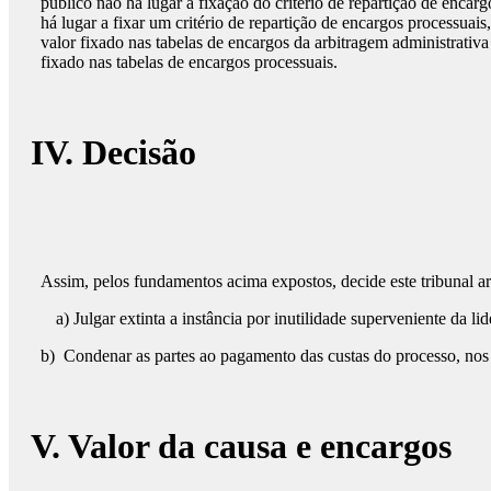
público não há lugar a fixação do critério de repartição de encar
há lugar a fixar um critério de repartição de encargos processua
valor fixado nas tabelas de encargos da arbitragem administrativ
fixado nas tabelas de encargos processuais.
IV. Decisão
Assim, pelos fundamentos acima expostos, decide este tribunal arb
a) Julgar extinta a instância por inutilidade superveniente da lid
b) Condenar as partes ao pagamento das custas do processo, nos
V. Valor da causa e encargos