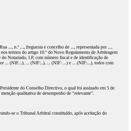
a ..., n.º ..., freguesia e concelho de ..., representada por ...,
inicial nos termos do artigo 10.º do Novo Regulamento de Arbitragem
do Notariado, I.P, com número fiscal e de identificação de
NIF...), ... (NIF:..), ... (NIF: ...) e ... (NIF:...), todos com
residente do Conselho Directivo, o qual foi assinado em 5 de
 menção qualitativa de desempenho de “relevante”.
do-se o Tribunal Arbitral constituído, após aceitação do