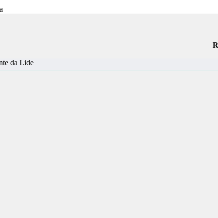
R
nte da Lide