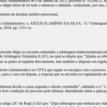
al Administrativo de 9 de Janeiro de 2013, processo n.º 01208/12, no q
litígio deixe de ter todo o interesse e utilidade, conduzindo, por isso, 
rtados do domínio jurídico-processual.
reito Administrativo, v. ARTUR FLAMÍNIO DA SILVA, “A “Arbitragem A
a, 2024, pp. 133 e ss.
resente litígio se encontra submetido a arbitragem institucionalizada 
de Arbitragem Voluntária (LAV), no qual se dispõe que: “[t]odas as refe
ue as partes aí regulem directamente, mas também o disposto em regula
ireito Administrativo no CPTA que regule os encargos com o processo arb
 para o caso em disputa, a resposta que se encontra no regulamento do 
ibunal decide a causa segundo o direito constituído”, aditando o n.º 2 
 livre condução do processo pelo tribunal, dependendo ainda a aplicaç
do artigo 29.º do RegCAAD que: “[n]as arbitragens que tenham por obje