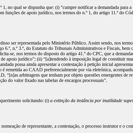
1, no qual se dispunha que: (i) “cumpre notificar a demandada para a e
om funções de apoio jurídico, nos termos do n.º 1, do artigo 11.º do Có
sso ser representada pelo Ministério Público. Assim sendo, nos termos d
6.º, n.º 3.º, do Estatuto do Tribunais Administrativos e Fiscais, bem 
olicita-se, nos termos do disposto do artigo 41.º do CPC, que a demand
 de apoio jurídico”; (ii) “[a]tendendo à imposição legal de constituir m
mandada possa ainda apresentar a contestação à petição inicial apresent
o é remetida ao CAAD preferencialmente por via eletrónica, acompan
AD, “[n]as arbitragens que tenham por objeto questões emergentes de re
nção do valor fixado nas tabelas de encargos processuais”.
uerimento solicitando: (i)
a extinção da instância por inutilidade supe
omeação de representante, a contestação, o processo instrutor e o co