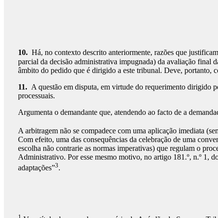
10.
Há, no contexto descrito anteriormente, razões que justificam
parcial da decisão administrativa impugnada) da avaliação final
âmbito do pedido que é dirigido a este tribunal. Deve, portanto, 
11.
A questão em disputa, em virtude do requerimento dirigido 
processuais.
Argumenta o demandante que, atendendo ao facto de a demandada t
A arbitragem não se compadece com uma aplicação imediata (sempr
Com efeito, uma das consequências da celebração de uma convençã
escolha não contrarie as normas imperativas) que regulam o proce
Administrativo. Por esse mesmo motivo, no artigo 181.º, n.º 1, do
3
adaptações”
.
1