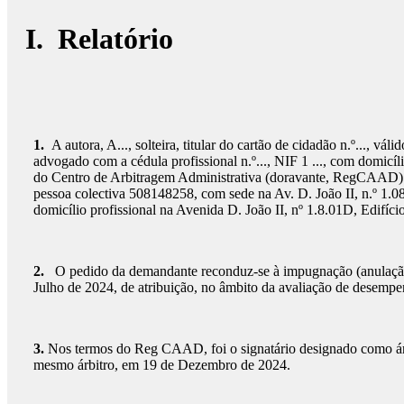
I. Relatório
1.
A autora, A..., solteira, titular do cartão de cidadão n.º..., vál
advogado com a cédula profissional n.º..., NIF 1 ..., com domicílio
do Centro de Arbitragem Administrativa (doravante, RegCAAD) con
pessoa colectiva 508148258, com sede na Av. D. João II, n.º 1.0801 
domicílio profissional na Avenida D. João II, nº 1.8.01D, Edifíc
2.
O pedido da demandante reconduz-se à impugnação (anulação)
Julho de 2024, de atribuição, no âmbito da avaliação de desemp
3.
Nos termos do Reg CAAD, foi o signatário designado como árb
mesmo árbitro, em 19 de Dezembro de 2024.