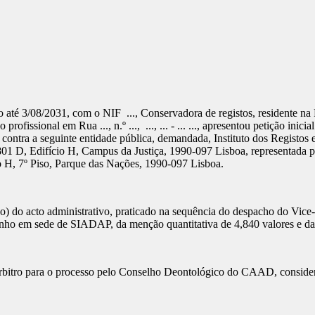
ido até 3/08/2031, com o NIF ..., Conservadora de registos, residente na Ru
 profissional em Rua ..., n.º ..., ..., ... - ... ..., apresentou petição 
tra a seguinte entidade pública, demandada, Instituto dos Registos e 
D, Edifício H, Campus da Justiça, 1990-097 Lisboa, representada por ... (
io H, 7º Piso, Parque das Nações, 1990-097 Lisboa.
 do acto administrativo, praticado na sequência do despacho do Vice-P
enho em sede de SIADAP, da menção quantitativa de 4,840 valores e da
itro para o processo pelo Conselho Deontológico do CAAD, consideran