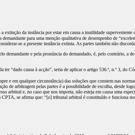
 a extinção da instância por estar em causa a inutilidade superveniente 
 da demandante para uma menção qualitativa de desempenho de “excelente
considerar-se a presente instância extinta. As partes também não discor
pelo demandante e pela pronúncia do demandado, é, pelo contrário, a d
er “dado causa à acção”, seria de aplicar o artigo 536.º, n.º 3, do C
e e em qualquer circunstância) das soluções que constem nas normas ju
o de arbitragem pelas partes é a possibilidade de escolha, desde logo
sso arbitral e, no caso que nos importa, não esteja em causa uma especi
 CPTA, se afirma que: “[o] tribunal arbitral é constituído e funciona no