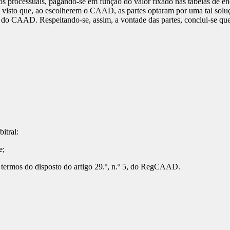
gos processuais, pagando-se em função do valor fixado nas tabelas de enc
is, visto que, ao escolherem o CAAD, as partes optaram por uma tal so
a do CAAD. Respeitando-se, assim, a vontade das partes, conclui-se que
itral:
e;
 termos do disposto do artigo 29.º, n.º 5, do RegCAAD.