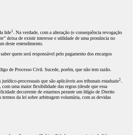
1
da lide
. Na verdade, com a alteração (e consequência revogação
” deixa de existir interesse e utilidade de uma pronúncia no
dam deste entendimento.
e saber quem será responsável pelo pagamento dos encargos
ódigo de Processo Civil. Sucede, porém, que não tem razão.
2
rídico-processuais que são aplicáveis aos tribunais estaduais
.
, com uma maior flexibilidade das regras (desde que essa
ficidade decorrente de estarmos perante um litígio de Direito
s termos da lei sobre arbitragem voluntária, com as devidas